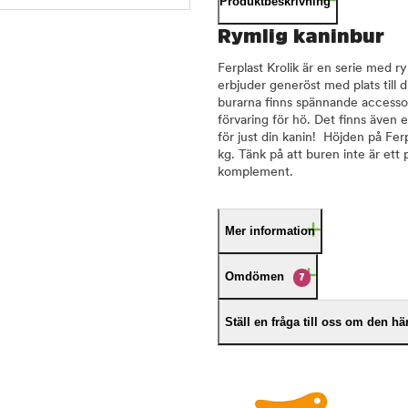
Produktbeskrivning
Rymlig kaninbur
Ferplast Krolik är en serie med ry
erbjuder generöst med plats till d
burarna finns spännande accessoa
förvaring för hö. Det finns även e
för just din kanin! Höjden på Ferp
kg. Tänk på att buren inte är et
komplement.
Mer information
Omdömen
7
Ställ en fråga till oss om den h