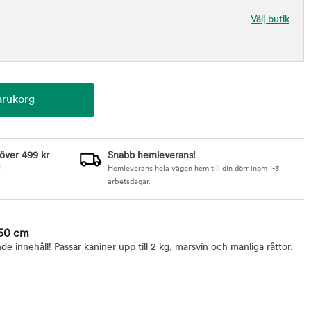
Välj butik
 över 499 kr
Snabb hemleverans!
!
Hemleverans hela vägen hem till din dörr inom 1-3
arbetsdagar.
x50 cm
innehåll! Passar kaniner upp till 2 kg, marsvin och manliga råttor.