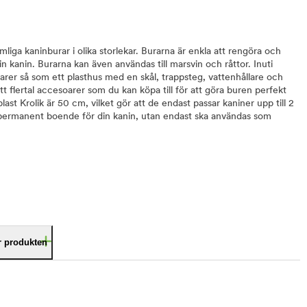
mliga kaninburar i olika storlekar. Burarna är enkla att rengöra och
in kanin. Burarna kan även användas till marsvin och råttor. Inuti
rer så som ett plasthus med en skål, trappsteg, vattenhållare och
tt flertal accesoarer som du kan köpa till för att göra buren perfekt
last Krolik är 50 cm, vilket gör att de endast passar kaniner upp till 2
t permanent boende för din kanin, utan endast ska användas som
är produkten