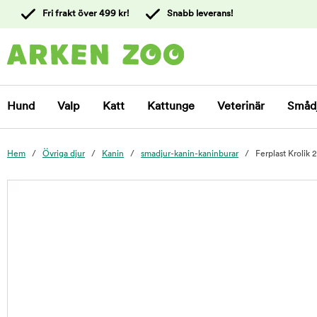
 till
Fri frakt över 499 kr!
Snabb leverans!
ållet
Kontakta
kundtjänst
Hund
Valp
Katt
Kattunge
Veterinär
Småd
Hem
Övriga djur
Kanin
smadjur-kanin-kaninburar
Ferplast Krolik
foo