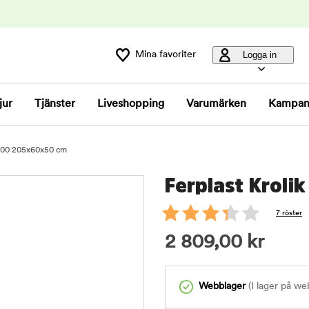
Mina favoriter
Logga in
jur
Tjänster
Liveshopping
Varumärken
Kampan
 200 205x60x50 cm
Ferplast Krol
7 röster
2 809,00
kr
Webblager
(I lager på we