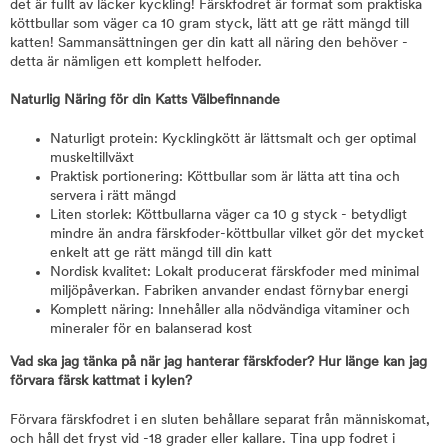
det är fullt av läcker kyckling! Färskfodret är format som praktiska
köttbullar som väger ca 10 gram styck, lätt att ge rätt mängd till
katten! Sammansättningen ger din katt all näring den behöver -
detta är nämligen ett komplett helfoder.
Naturlig Näring för din Katts Välbefinnande
Naturligt protein: Kycklingkött är lättsmalt och ger optimal
muskeltillväxt
Praktisk portionering: Köttbullar som är lätta att tina och
servera i rätt mängd
Liten storlek: Köttbullarna väger ca 10 g styck - betydligt
mindre än andra färskfoder-köttbullar vilket gör det mycket
enkelt att ge rätt mängd till din katt
Nordisk kvalitet: Lokalt producerat färskfoder med minimal
miljöpåverkan. Fabriken anvander endast förnybar energi
Komplett näring: Innehåller alla nödvändiga vitaminer och
mineraler för en balanserad kost
Vad ska jag tänka på när jag hanterar färskfoder? Hur länge kan jag
förvara färsk kattmat i kylen?
Förvara färskfodret i en sluten behållare separat från människomat,
och håll det fryst vid -18 grader eller kallare. Tina upp fodret i