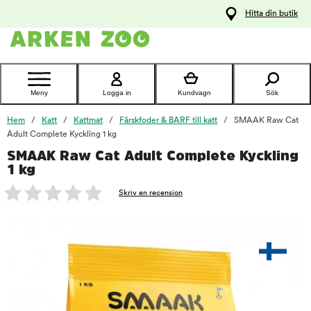
pa
Hitta din butik
ållet
Kontakta
kundtjänst
Meny
Logga in
Kundvagn
Sök
Hem
Katt
Kattmat
Färskfoder & BARF till katt
SMAAK Raw Cat
Adult Complete Kyckling 1 kg
SMAAK Raw Cat Adult Complete Kyckling
foo
1 kg
Skriv en recension