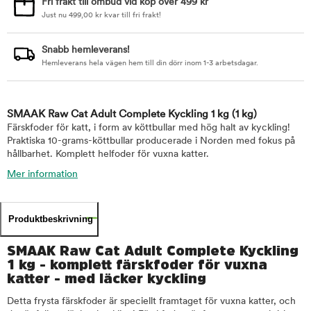
Fri frakt till ombud vid köp över 499 kr
Just nu
499,00
kr
kvar till fri frakt!
Snabb hemleverans!
Hemleverans hela vägen hem till din dörr inom 1-3 arbetsdagar.
SMAAK Raw Cat Adult Complete Kyckling 1 kg
(1 kg)
Färskfoder för katt, i form av köttbullar med hög halt av kyckling!
Praktiska 10-grams-köttbullar producerade i Norden med fokus på
hållbarhet. Komplett helfoder för vuxna katter.
Mer information
Produktbeskrivning
SMAAK Raw Cat Adult Complete Kyckling
1 kg - komplett färskfoder för vuxna
katter - med läcker kyckling
Detta frysta färskfoder är speciellt framtaget för vuxna katter, och