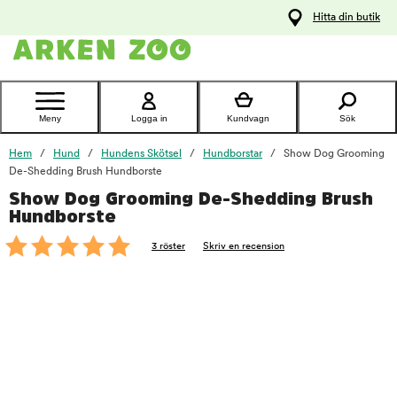
pa
Hitta din butik
ållet
Kontakta
kundtjänst
Meny
Logga in
Kundvagn
Sök
Hem
Hund
Hundens Skötsel
Hundborstar
Show Dog Grooming
De-Shedding Brush Hundborste
Show Dog Grooming De-Shedding Brush
foo
Hundborste
3 röster
Skriv en recension