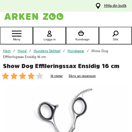
pa
Hitta din butik
ållet
Kontakta
kundtjänst
Meny
Logga in
Kundvagn
Sök
Hem
Hund
Hundens Skötsel
Hundsaxar
Show Dog
Effileringssax Ensidig 16 cm
Show Dog Effileringssax Ensidig 16 cm
foo
12 röster
Skriv en recension