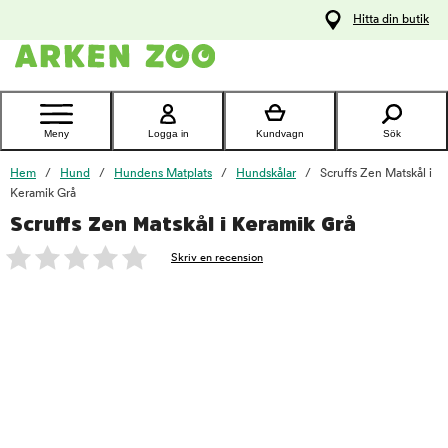
pa
Hitta din butik
ållet
Kontakta
kundtjänst
Meny
Logga in
Kundvagn
Sök
Hem
Hund
Hundens Matplats
Hundskålar
Scruffs Zen Matskål i
Keramik Grå
Scruffs Zen Matskål i Keramik Grå
foo
Skriv en recension