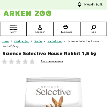
pa
Hitta din butik
ållet
Kontakta
kundtjänst
Meny
Logga in
Kundvagn
Sök
Hem
Övriga djur
Kanin
Kaninfoder
Science Selective House
Rabbit 1,5 kg
Science Selective House Rabbit 1,5 kg
foo
Skriv en recension