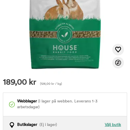
189,00
kr
(
126,00
kr
/ kg)
Webblager
(I lager på webben. Leverans 1-3
arbetsdagar)
Butikslager
(Ej i lager)
Välj butik