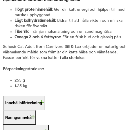
Spannmålfri kattmat med naturlig smak
Högt proteininnehåll:
Ger din katt energi och hjälper till med
muskeluppbyggnad.
Lågt kolhydratinnehåll:
Bidrar till att hålla vikten och minskar
risken för övervikt.
Fiberrik:
Främjar matsmältning och en sund maghälsa.
Omega 3 och 6 fettsyror:
För en frisk hud och glansig päls.
Schesir Cat Adult Born Carnivore Sill & Lax erbjuder en naturlig och
välsmakande måltid som främjar din katts hälsa och välmående.
Passar perfekt för vuxna katter i alla storlekar.
Förpackningsstorlekar:
255 g
1.25 kg
Innehållsförteckning
Näringsinnehåll