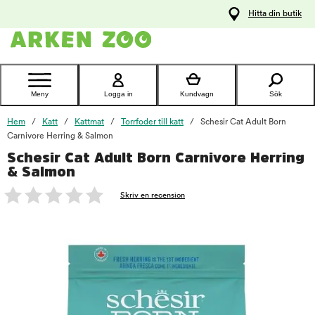
pa
Hitta din butik
ållet
Kontakta
kundtjänst
Meny
Logga in
Kundvagn
Sök
Hem
Katt
Kattmat
Torrfoder till katt
Schesir Cat Adult Born
Carnivore Herring & Salmon
Schesir Cat Adult Born Carnivore Herring
foo
& Salmon
Skriv en recension