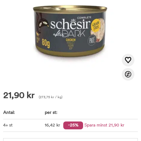
21,90
kr
(
273,75
kr
/ kg)
Antal:
per st:
4+ st
16
,42
kr
-25%
Spara minst
21
,90
kr