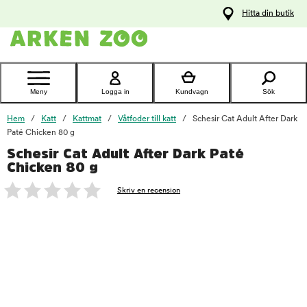
pa
Hitta din butik
ållet
Kontakta
kundtjänst
Meny
Logga in
Kundvagn
Sök
Hem
Katt
Kattmat
Våtfoder till katt
Schesir Cat Adult After Dark
Paté Chicken 80 g
Schesir Cat Adult After Dark Paté
foo
Chicken 80 g
Skriv en recension