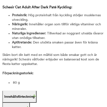
Schesir Cat Adult After Dark Paté Kyckling:
Proteinrik:
Hög proteinhalt från kyckling stödjer musklernas
utveckling.
Näringsrik:
Innehåller organ som tillför viktiga vitaminer och
mineraler.
Naturliga ingredienser:
Tillverkad av noggrant utvalda råvaror
utan onödiga tillsatser.
Aptitretande:
Den utsökta smaken passar även för kräsna
katter.
Skäm bort din katt med en måltid som både smakar gott och är
näringsrik! Schesirs våtfoder erbjuder en balanserad kost som de
flesta katter uppskattar.
Förpackningsstorlek:
80 g
Innehållsförteckning