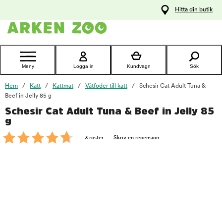
pa
Hitta din butik
ållet
Kontakta
kundtjänst
Meny
Logga in
Kundvagn
Sök
Hem
Katt
Kattmat
Våtfoder till katt
Schesir Cat Adult Tuna &
Beef in Jelly 85 g
Schesir Cat Adult Tuna & Beef in Jelly 85
foo
g
3 röster
Skriv en recension