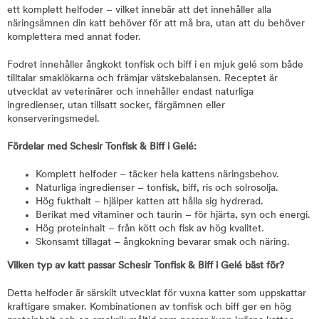
ett komplett helfoder – vilket innebär att det innehåller alla
näringsämnen din katt behöver för att må bra, utan att du behöver
komplettera med annat foder.
Fodret innehåller ångkokt tonfisk och biff i en mjuk gelé som både
tilltalar smaklökarna och främjar vätskebalansen. Receptet är
utvecklat av veterinärer och innehåller endast naturliga
ingredienser, utan tillsatt socker, färgämnen eller
konserveringsmedel.
Fördelar med Schesir Tonfisk & Biff i Gelé:
Komplett helfoder – täcker hela kattens näringsbehov.
Naturliga ingredienser – tonfisk, biff, ris och solrosolja.
Hög fukthalt – hjälper katten att hålla sig hydrerad.
Berikat med vitaminer och taurin – för hjärta, syn och energi.
Hög proteinhalt – från kött och fisk av hög kvalitet.
Skonsamt tillagat – ångkokning bevarar smak och näring.
Vilken typ av katt passar Schesir Tonfisk & Biff i Gelé bäst för?
Detta helfoder är särskilt utvecklat för vuxna katter som uppskattar
kraftigare smaker. Kombinationen av tonfisk och biff ger en hög