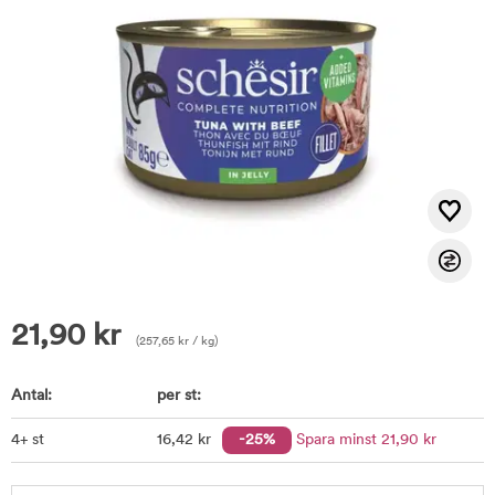
21,90
kr
(
257,65
kr
/ kg)
Antal:
per st:
4+ st
16
,42
kr
-25%
Spara minst
21
,90
kr