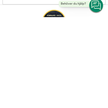
Behöver du hjälp?
Schesir Cat Adult Multipack Tuna & Beef in Jelly 6 x 50 g | Arken Zoo
-
Copyright © 2026 Musti Group