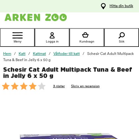
pa
Hitta din butik
ållet
Kontakta
kundtjänst
Meny
Logga in
Kundvagn
Sök
Hem
Katt
Kattmat
Våtfoder till katt
Schesir Cat Adult Multipack
Tuna & Beef in Jelly 6 x 50 g
Schesir Cat Adult Multipack Tuna & Beef
foo
in Jelly 6 x 50 g
3 röster
Skriv en recension