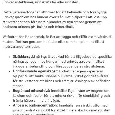
urinvägsinfektioner, urinskristaller eller urinsten.
Detta veterinärfoder är utformat för att behandla och förebygga
urinvägsproblem hos hundar över 1 år. Det hjälper till att lösa upp
struvitstenar och förhindra bildandet av nya stenar genom att
optimera urinens pH-balans och mineralhalt.
Våtfodret har läcker smak, är lätt att tugga och tillför extra vätska till
kosten. Det kan ges som helfoder eller som komplement till ett
motsvarande torrfoder.
Skräddarsydd näring:
Utvecklad för att tillgodose de specifika
näringsbehoven hos hundar med urinvägsproblem, vilket
inkluderar behandling och förebyggande av struvitstenar.
Urinförsurande egenskaper:
Fodret har egenskaper som
hjälper till att sänka urinens pH-värde, vilket gör det svårare
för struvitstenar att bildas och främjar lösningen av befintliga
stenar.
Begränsad mineralnivå:
Innehåller låga nivåer av magnesium,
kalcium och fosfor för att minska risken för stenbildning och
främja hälsosamma urinvägar.
Anpassad jonkoncentration:
Innehåller en särskilt utformad
jonkoncentration (RSS) för att eliminera skadliga metaboliter