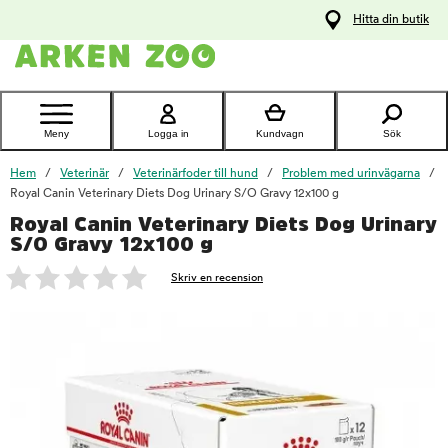
pa
Hitta din butik
ållet
Kontakta
kundtjänst
Meny
Logga in
Kundvagn
Sök
Hem
Veterinär
Veterinärfoder till hund
Problem med urinvägarna
Royal Canin Veterinary Diets Dog Urinary S/O Gravy 12x100 g
Royal Canin Veterinary Diets Dog Urinary
foo
S/O Gravy 12x100 g
Skriv en recension