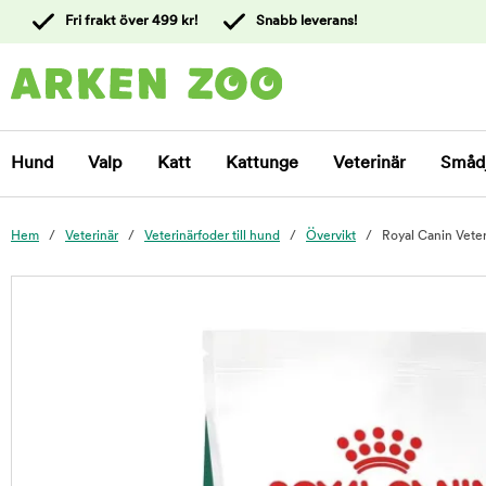
 till
Fri frakt över 499 kr!
Snabb leverans!
ållet
Kontakta
kundtjänst
Hund
Valp
Katt
Kattunge
Veterinär
Småd
Hem
Veterinär
Veterinärfoder till hund
Övervikt
Royal Canin Vete
foo