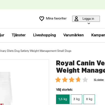
Mina favoriter
Logga in
jur
Tjänster
Liveshopping
Varumärken
Kampan
rinary Diets Dog Satiety Weight Management Small Dogs
Royal Canin Ve
Weight Manage
10 röster
Välj storlek:
1,5 kg
3 kg
8 kg