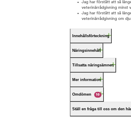
Jag har förstått att så län
veterinärrådgivning minst 
Jag har förstått att så läng
veterinärrådgivning om djur
Innehållsförteckning
Näringsinnehåll
Tillsatta näringsämnen
Mer information
Omdömen
10
Ställ en fråga till oss om den h