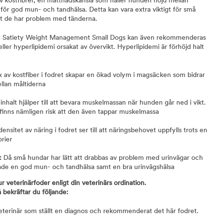
av kostfibrer, en mättnadskänsla som håller hunden nöjd mellan
för god mun- och tandhälsa. Detta kan vara extra viktigt för små
att de har problem med tänderna.
og Satiety Weight Management Small Dogs kan även rekommenderas
ller hyperlipidemi orsakat av övervikt. Hyperlipidemi är förhöjd halt
 av kostfiber i fodret skapar en ökad volym i magsäcken som bidrar
ellan måltiderna
nhalt hjälper till att bevara muskelmassan när hunden går ned i vikt.
 finns nämligen risk att den även tappar muskelmassa
nsitet av näring i fodret ser till att näringsbehovet uppfylls trots en
rier
:
Då små hundar har lätt att drabbas av problem med urinvägar och
både en god mun- och tandhälsa samt en bra urinvägshälsa
ur veterinärfoder enligt din veterinärs ordination.
 bekräftar du följande:
veterinär som ställt en diagnos och rekommenderat det här fodret.