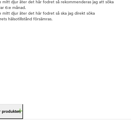
ge mitt djur äter det här fodret så rekommenderas jag att söka
var 6:e månad.
e mitt djur äter det här fodret så ska jag direkt söka
ets hälsotillstånd försämras.
är produkten