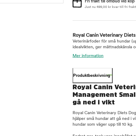
Fri frakt till ombud vid köp
Just nu
499,00
kr
kvar till fri frakt
Royal Canin Veterinary Die
Veterinärfoder för små hundar (upp
idealvikten, ger mättnadskänsla o
Mer information
Produktbeskrivning
Royal Canin Veteri
Management Small
gå ned i vikt
Royal Canin Veterinary Diets Do
hjälper små hundar att gå ned i v
hundar som väger upp till 10 kg.