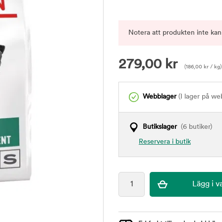
Notera att produkten inte kan
279,00
kr
(
186,00
kr
/ kg)
Webblager
(I lager på we
Butikslager
(6 butiker)
Reservera i butik