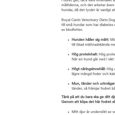
Fodret ger, tack vare innehållet 
måltiderna, och det arbetar även 
hundar, då det tyvärr är vanligt 
Royal Canin Veterinary Diets D
till små hundar som har diabetes e
av blodfetter.
Hunden håller sig mätt:
Mix
till ökad mättnadskänsla m
Hög proteinhalt:
Hög protei
När en hund går ned i vikt
Högt näringsinnehåll:
Hög de
lägre mängd foder och kalo
Mun, tänder och urinvägar
tänder, så främjar fodret 
Tänk på att du bara ska ge ditt dj
Genom att köpa det här fodret så
Mitt djur är undersökt av 