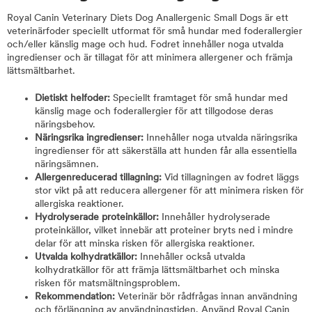
Royal Canin Veterinary Diets Dog Anallergenic Small Dogs är ett
veterinärfoder speciellt utformat för små hundar med foderallergier
och/eller känslig mage och hud. Fodret innehåller noga utvalda
ingredienser och är tillagat för att minimera allergener och främja
lättsmältbarhet.
Dietiskt helfoder:
Speciellt framtaget för små hundar med
känslig mage och foderallergier för att tillgodose deras
näringsbehov.
Näringsrika ingredienser:
Innehåller noga utvalda näringsrika
ingredienser för att säkerställa att hunden får alla essentiella
näringsämnen.
Allergenreducerad tillagning:
Vid tillagningen av fodret läggs
stor vikt på att reducera allergener för att minimera risken för
allergiska reaktioner.
Hydrolyserade proteinkällor:
Innehåller hydrolyserade
proteinkällor, vilket innebär att proteiner bryts ned i mindre
delar för att minska risken för allergiska reaktioner.
Utvalda kolhydratkällor:
Innehåller också utvalda
kolhydratkällor för att främja lättsmältbarhet och minska
risken för matsmältningsproblem.
Rekommendation:
Veterinär bör rådfrågas innan användning
och förlängning av användningstiden. Använd Royal Canin