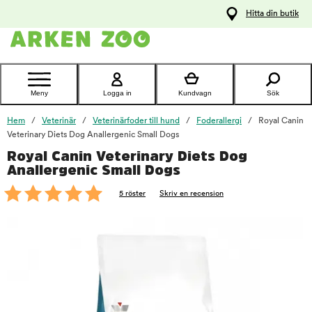
pa
Hitta din butik
ållet
Kontakta
kundtjänst
Meny
Logga in
Kundvagn
Sök
Hem
Veterinär
Veterinärfoder till hund
Foderallergi
Royal Canin
Veterinary Diets Dog Anallergenic Small Dogs
Royal Canin Veterinary Diets Dog
foo
Anallergenic Small Dogs
5 röster
Skriv en recension