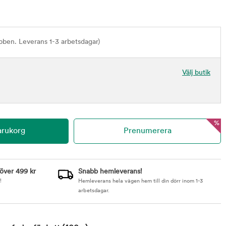
bben. Leverans 1-3 arbetsdagar)
Välj butik
%
 över 499 kr
Snabb hemleverans!
!
Hemleverans hela vägen hem till din dörr inom 1-3
arbetsdagar.