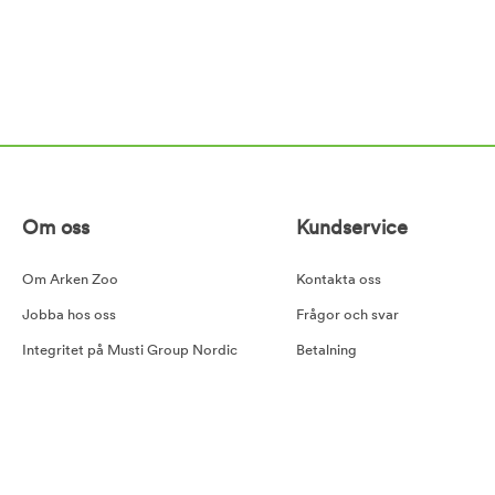
Om oss
Kundservice
Om Arken Zoo
Kontakta oss
Jobba hos oss
Frågor och svar
Integritet på Musti Group Nordic
Betalning
Goda råd
Leverans
Cookiepolicy
Retur
Tillgänglighetsredogörelse
Köpvillkor
Våra samarbetspartners