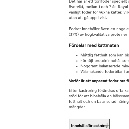
Det här är ett torrfoder speciellt
övervikt, mellan 1 och 7 år. Roya
vanligt foder för vuxna katter, vi
utan att gå upp i vikt.
Fodret innehåller även en noga a
(37%) av högkvalitativa proteiner
Fördelar med kattmaten
Måttlig fetthalt som kan bidr
Förhöjt proteininnehåll so
Noggrant balanserade mine
Välsmakande foderbitar i a
Varför är ett anpassat foder bra f
Efter kastrering förändras ofta ka
stöd för att bibehålla en hälsosa
fetthalt och en balanserad näring
mängder.
Innehållsförteckning