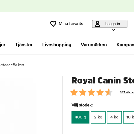
Mina favoriter
Logga in
jur
Tjänster
Liveshopping
Varumärken
Kampan
rrfoder för katt
Royal Canin Ste
383 röste
Välj storlek:
400 g
2 kg
4 kg
10 