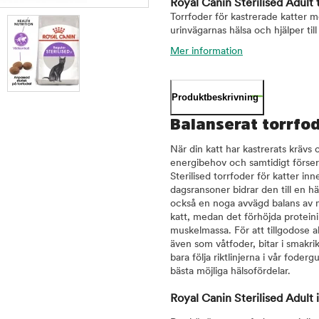
Royal Canin Sterilised Adult 
Torrfoder för kastrerade katter me
urinvägarnas hälsa och hjälper til
Mer information
Produktbeskrivning
Balanserat torrfod
När din katt har kastrerats krävs o
energibehov och samtidigt för
Sterilised torrfoder för katter i
dagsransoner bidrar den till en hä
också en noga avvägd balans av mi
katt, medan det förhöjda proteinin
muskelmassa. För att tillgodose a
även som våtfoder, bitar i smakr
bara följa riktlinjerna i vår foder
bästa möjliga hälsofördelar.
Royal Canin Sterilised Adult 