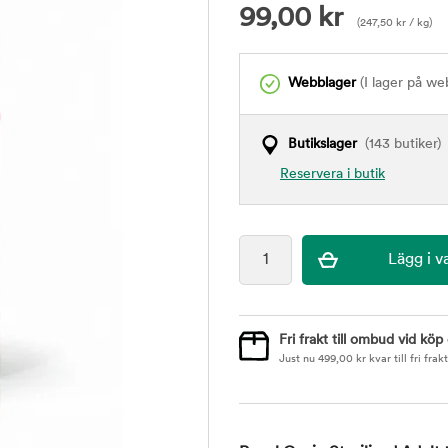
99,00
kr
(
247,50
kr
/ kg)
Webblager
(I lager på we
Butikslager
(143 butiker)
Reservera i butik
Fri frakt till ombud vid köp
Just nu
499,00
kr
kvar till fri frakt