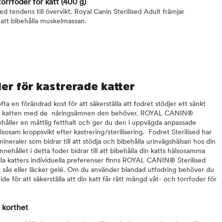
torrfoder för katt
(400 g)
d tendens till övervikt. Royal Canin Sterilised Adult främjar
l att bibehålla muskelmassan.
er för kastrerade katter
fta en förändrad kost för att säkerställa att fodret stödjer ett sänkt
ser katten med de näringsämnen den behöver. ROYAL CANIN®
nnehåller en måttlig fetthalt och ger du den i uppvägda anpassade
lsosam kroppsvikt efter kastrering/sterilisering. Fodret Sterilised har
neraler som bidrar till att stödja och bibehålla urinvägshälsan hos din
nehållet i detta foder bidrar till att bibehålla din katts hälsosamma
lla katters individuella preferenser finns ROYAL CANIN® Sterilised
ik sås eller läcker gelé. Om du använder blandad utfodring behöver du
guide för att säkerställa att din katt får rätt mängd våt- och torrfoder för
i korthet