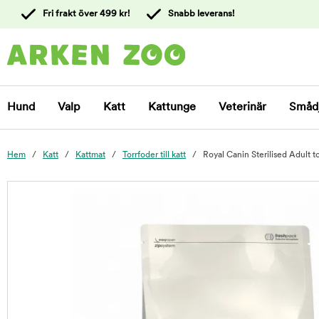
 till
Fri frakt över 499 kr!
Snabb leverans!
ållet
Kontakta
kundtjänst
Hund
Valp
Katt
Kattunge
Veterinär
Småd
Hem
Katt
Kattmat
Torrfoder till katt
Royal Canin Sterilised Adult to
foo