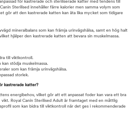
 anpassad för kastrerade och steriliserade katter med tendens till
l Canin Sterilised innehåller färre kalorier men samma volym som
lket gör att den kastrerade katten kan äta lika mycket som tidigare
vvägd mineralbalans som kan främja urinvägshälsa, samt en hög halt
 vilket hjälper den kastrerade katten att bevara sin muskelmassa.
a till viktkontroll.
m kan stödja muskelmassa.
raler som kan främja urinvägshälsa.
npassad storlek.
ör kastrerade katter?
ttens energibehov, vilket gör att ett anpassat foder kan vara ett bra
m vikt. Royal Canin Sterilised Adult är framtaget med en måttlig
sprofil som kan bidra till viktkontroll när det ges i rekommenderade