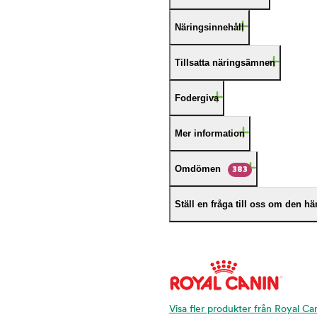
Näringsinnehåll
Tillsatta näringsämnen
Fodergiva
Mer information
Omdömen
383
Ställ en fråga till oss om den h
Visa fler produkter från Royal Ca