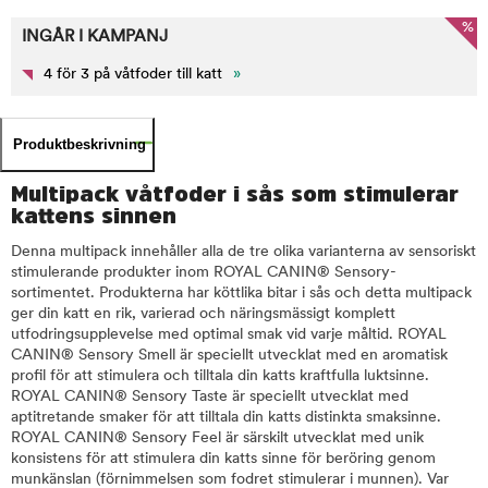
%
INGÅR I KAMPANJ
4 för 3 på våtfoder till katt
»
Produktbeskrivning
Multipack våtfoder i sås som stimulerar
kattens sinnen
Denna multipack innehåller alla de tre olika varianterna av sensoriskt
stimulerande produkter inom ROYAL CANIN® Sensory-
sortimentet. Produkterna har köttlika bitar i sås och detta multipack
ger din katt en rik, varierad och näringsmässigt komplett
utfodringsupplevelse med optimal smak vid varje måltid. ROYAL
CANIN® Sensory Smell är speciellt utvecklat med en aromatisk
profil för att stimulera och tilltala din katts kraftfulla luktsinne.
ROYAL CANIN® Sensory Taste är speciellt utvecklat med
aptitretande smaker för att tilltala din katts distinkta smaksinne.
ROYAL CANIN® Sensory Feel är särskilt utvecklat med unik
konsistens för att stimulera din katts sinne för beröring genom
munkänslan (förnimmelsen som fodret stimulerar i munnen). Var