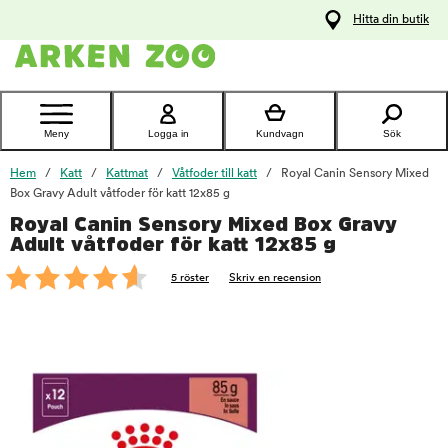
pa
Hitta din butik
ållet
Kontakta
kundtjänst
Meny
Logga in
Kundvagn
Sök
Hem
Katt
Kattmat
Våtfoder till katt
Royal Canin Sensory Mixed
Box Gravy Adult våtfoder för katt 12x85 g
Royal Canin Sensory Mixed Box Gravy
foo
Adult våtfoder för katt 12x85 g
5 röster
Skriv en recension