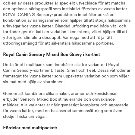
och en av dessa produkter är speciellt utvecklade för att matcha
den optimala näringsprofil som instinktivt föredras av vuxna katter.
ROYAL CANIN® Sensory-produkterna innehåller också en
kombination av näringsämnen som hjälper till att stödja hälsosamma
urinvägar hos vuxna katter. Blandad utfodring med både våt- och
torrfoder ger din katt en variation i konsistens, vilket hjälper till att
ytterligare stimulera dess aptit. Var noga med att följa rätt
utfodringssmängd för att säkerställa hälsosamma portioner.
Royal Canin Sensory Mixed Box Gravy i korthet
Detta är ett multipack som innehåller alla tre varianter i Royal
Canins Sensory-sortiment: Taste, Smell och Feel. Dessa våtfoder är
framtaget för vuxna katter som uppskattar variation och som väljer
sin mat med hjälp av sina sinnen.
Genom att kombinera olika smaker, aromer och konsistenser
erbjuder Sensory Mixed Box stimulerande och omväxlande
måltider. Alla varianter är näringsmässigt kompletta och anpassade
för vuxna katter, med en balanserad sammansättning som även
stödjer friska urinvägar.
Fördelar med multipacket: