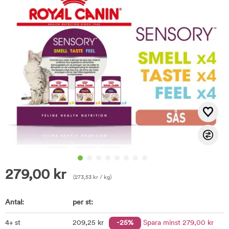
279,00
kr
(
273,53
kr
/ kg)
Antal:
per st:
4+ st
209
,25
kr
-25%
Spara minst
279
,00
kr