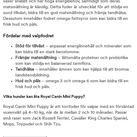
växer snabbt och har höga energibehov, samtidigt som deras
matsmältning är känslig. Detta foder är utvecklat för att stödja en
sund tillväxt, bidra till en god matsmältning och främja tandhälsa.
Dessutom innehåller fodret omega-fettsyror som kan bidra till en
frisk hud och päls.
Fördelar med valpfodret
Stöd för tillväxt
– anpassat energiinnehåll och mineraler som
kan bidra till en stark benstomme.
Främjar matsmältning
– lättsmälta proteiner och prebiotika
som kan stödja en balanserad tarmflora.
Tandhälsa
– innehåller ämnen som kan hjälpa till att bromsa
tandstensbildning.
Hud och päls
– omega 3 och omega 6 som kan bidra till en
frisk hud och päls.
Vilka hundar kan äta Royal Canin Mini Puppy?
Royal Canin Mini Puppy är ett torrfoder för valpar med en förväntad
vuxenvikt på 4–10 kg, när de är mellan 2 och 10 månader. Passar
små raser som Jack Russell Terrier, Cavalier King Charles Spaniel,
Mops, Toypudel och Shih Tzu.