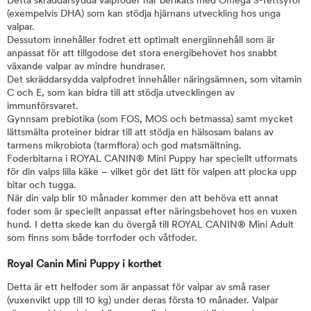
Detta skräddarsydda valpfoder har berikats med Omega 3-fettsyror
(exempelvis DHA) som kan stödja hjärnans utveckling hos unga
valpar.
Dessutom innehåller fodret ett optimalt energiinnehåll som är
anpassat för att tillgodose det stora energibehovet hos snabbt
växande valpar av mindre hundraser.
Det skräddarsydda valpfodret innehåller näringsämnen, som vitamin
C och E, som kan bidra till att stödja utvecklingen av
immunförsvaret.
Gynnsam prebiotika (som FOS, MOS och betmassa) samt mycket
lättsmälta proteiner bidrar till att stödja en hälsosam balans av
tarmens mikrobiota (tarmflora) och god matsmältning.
Foderbitarna i ROYAL CANIN® Mini Puppy har speciellt utformats
för din valps lilla käke – vilket gör det lätt för valpen att plocka upp
bitar och tugga.
När din valp blir 10 månader kommer den att behöva ett annat
foder som är speciellt anpassat efter näringsbehovet hos en vuxen
hund. I detta skede kan du övergå till ROYAL CANIN® Mini Adult
som finns som både torrfoder och våtfoder.
Royal Canin Mini Puppy i korthet
Detta är ett helfoder som är anpassat för valpar av små raser
(vuxenvikt upp till 10 kg) under deras första 10 månader. Valpar