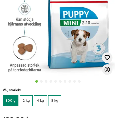
Välj storlek:
800 g
2 kg
4 kg
8 kg