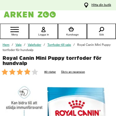
pa
Hitta din butik
ållet
Kontakta
kundtjänst
Meny
Logga in
Kundvagn
Sök
Hem
Valp
Valpfoder
Torrfoder till valp
Royal Canin Mini Puppy
torrfoder för hundvalp
Royal Canin Mini Puppy torrfoder för
foo
hundvalp
80 röster
Skriv en recension