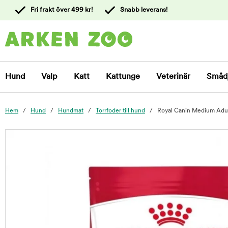
 till
Fri frakt över 499 kr!
Snabb leverans!
ållet
Kontakta
kundtjänst
Hund
Valp
Katt
Kattunge
Veterinär
Småd
Hem
Hund
Hundmat
Torrfoder till hund
Royal Canin Medium Adult
foo