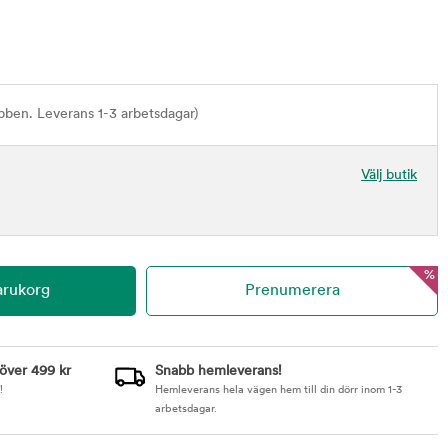
bben. Leverans 1-3 arbetsdagar)
Välj butik
%
 över 499 kr
Snabb hemleverans!
!
Hemleverans hela vägen hem till din dörr inom 1-3
arbetsdagar.