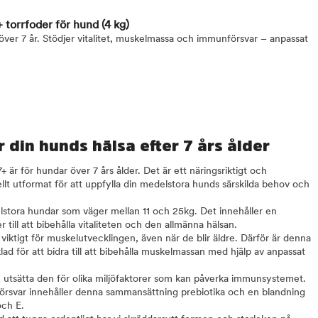
 torrfoder för hund
(4 kg)
över 7 år. Stödjer vitalitet, muskelmassa och immunförsvar – anpassat
 din hunds hälsa efter 7 års ålder
för hundar över 7 års ålder. Det är ett näringsriktigt och
llt utformat för att uppfylla din medelstora hunds särskilda behov och
lstora hundar som väger mellan 11 och 25kg. Det innehåller en
 till att bibehålla vitaliteten och den allmänna hälsan.
iktigt för muskelutvecklingen, även när de blir äldre. Därför är denna
 för att bidra till att bibehålla muskelmassan med hjälp av anpassat
an utsätta den för olika miljöfaktorer som kan påverka immunsystemet.
 försvar innehåller denna sammansättning prebiotika och en blandning
och E.