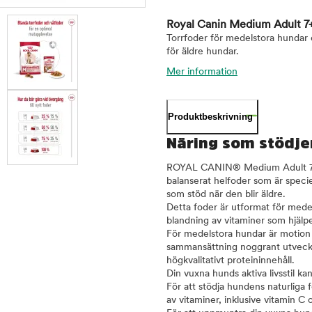
Royal Canin Medium Adult 7+
Torrfoder för medelstora hundar 
för äldre hundar.
Mer information
Produktbeskrivning
Näring som stödjer
ROYAL CANIN® Medium Adult 7+ är 
balanserat helfoder som är specie
som stöd när den blir äldre.
Detta foder är utformat för mede
blandning av vitaminer som hjälper
För medelstora hundar är motion v
sammansättning noggrant utvecklad
högkvalitativt proteininnehåll.
Din vuxna hunds aktiva livsstil k
För att stödja hundens naturliga
av vitaminer, inklusive vitamin C 