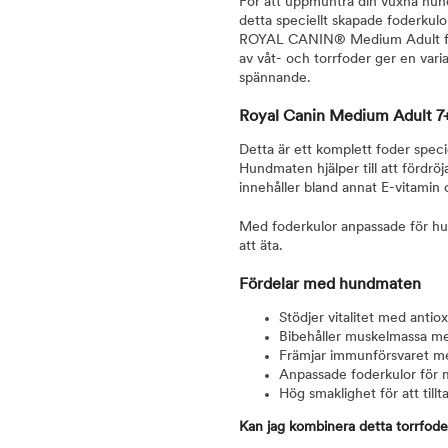
För att uppmuntra din vuxna hund
detta speciellt skapade foderkul
ROYAL CANIN® Medium Adult finns
av våt- och torrfoder ger en vari
spännande.
Royal Canin Medium Adult 7+
Detta är ett komplett foder speci
Hundmaten hjälper till att fördr
innehåller bland annat E-vitamin
Med foderkulor anpassade för hun
att äta.
Fördelar med hundmaten
Stödjer vitalitet med antio
Bibehåller muskelmassa med
Främjar immunförsvaret me
Anpassade foderkulor för 
Hög smaklighet för att till
Kan jag kombinera detta torrfod