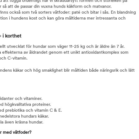
 att tugga ordentligt har vi skräddarsytt formen och storleken på
or så att de passar din vuxna hunds käkform och matvanor.
 också som två sorters våtfoder: paté och bitar i sås. En blandning
ation i hundens kost och kan göra måltiderna mer intressanta och
 i korthet
ellt utvecklat för hundar som väger 11-25 kg och är äldre än 7 år.
öja effekterna av åldrandet genom ett unikt antioxidantkomplex som
 och C-vitamin.
dens käkar och hög smaklighet blir måltiden både näringsrik och lätt
xidanter och vitaminer.
 högkvalitativa proteiner.
d prebiotika och vitamin C & E.
medelstora hundars käkar.
tala även kräsna hundar.
er med våtfoder?