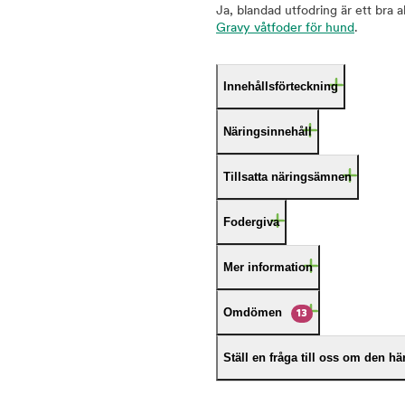
Ja, blandad utfodring är ett bra 
Gravy våtfoder för hund
.
Innehållsförteckning
Näringsinnehåll
Tillsatta näringsämnen
Fodergiva
Mer information
Omdömen
13
Ställ en fråga till oss om den h