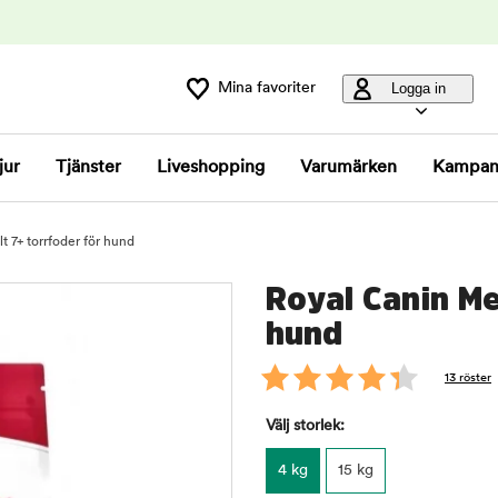
Mina favoriter
Logga in
jur
Tjänster
Liveshopping
Varumärken
Kampan
 7+ torrfoder för hund
Royal Canin Me
hund
13 röster
Välj storlek:
4 kg
15 kg