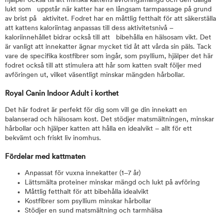
hjälper också till att minska kattens avföringsmängd och den dåliga
lukt som uppstår när katter har en långsam tarmpassage på grund
av brist på aktivitet. Fodret har en måttlig fetthalt för att säkerställa
att kattens kaloriintag anpassas till dess aktivitetsnivå –
kaloriinnehållet bidrar också till att bibehålla en hälsosam vikt. Det
är vanligt att innekatter ägnar mycket tid åt att vårda sin päls. Tack
vare de specifika kostfibrer som ingår, som psyllium, hjälper det här
fodret också till att stimulera att hår som katten svalt följer med
avföringen ut, vilket väsentligt minskar mängden hårbollar.
Royal Canin Indoor Adult i korthet
Det här fodret är perfekt för dig som vill ge din innekatt en
balanserad och hälsosam kost. Det stödjer matsmältningen, minskar
hårbollar och hjälper katten att hålla en idealvikt – allt för ett
bekvämt och friskt liv inomhus.
Fördelar med kattmaten
Anpassat för vuxna innekatter (1–7 år)
Lättsmälta proteiner minskar mängd och lukt på avföring
Måttlig fetthalt för att bibehålla idealvikt
Kostfibrer som psyllium minskar hårbollar
Stödjer en sund matsmältning och tarmhälsa