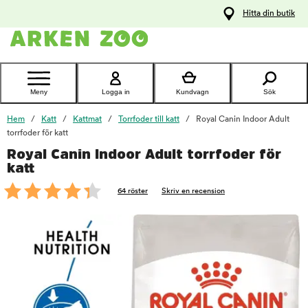
pa
Hitta din butik
ållet
Kontakta
kundtjänst
Meny
Logga in
Kundvagn
Sök
Hem
Katt
Kattmat
Torrfoder till katt
Royal Canin Indoor Adult
torrfoder för katt
Royal Canin Indoor Adult torrfoder för
foo
katt
64 röster
Skriv en recension