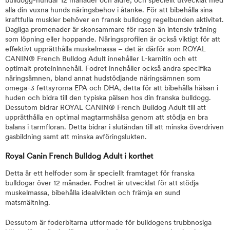
bulldogg-hundar 12 månader och äldre, och speciellt utvecklat med
alla din vuxna hunds näringsbehov i åtanke. För att bibehålla sina
kraftfulla muskler behöver en fransk bulldogg regelbunden aktivitet.
Dagliga promenader är skonsammare för rasen än intensiv träning
som löpning eller hoppande. Näringsprofilen är också viktigt för att
effektivt upprätthålla muskelmassa – det är därför som ROYAL
CANIN® French Bulldog Adult innehåller L-karnitin och ett
optimalt proteininnehåll. Fodret innehåller också andra specifika
näringsämnen, bland annat hudstödjande näringsämnen som
omega-3 fettsyrorna EPA och DHA, detta för att bibehålla hälsan i
huden och bidra till den typiska pälsen hos din franska bulldogg.
Dessutom bidrar ROYAL CANIN® French Bulldog Adult till att
upprätthålla en optimal magtarmshälsa genom att stödja en bra
balans i tarmfloran. Detta bidrar i slutändan till att minska överdriven
gasbildning samt att minska avföringslukten.
Royal Canin French Bulldog Adult i korthet
Detta är ett helfoder som är speciellt framtaget för franska
bulldogar över 12 månader. Fodret är utvecklat för att stödja
muskelmassa, bibehålla idealvikten och främja en sund
matsmältning.
Dessutom är foderbitarna utformade för bulldogens trubbnosiga