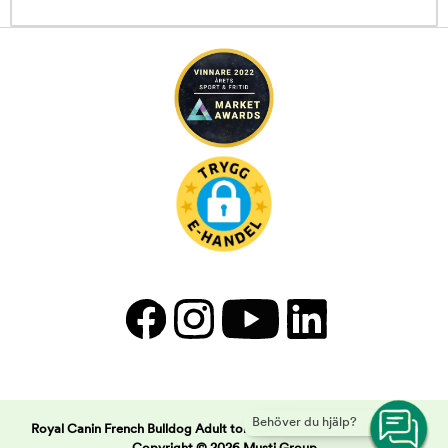
Behöver du hjälp?
Royal Canin French Bulldog Adult torrfoder för hund | Arken Zoo -