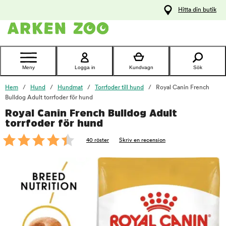
pa
Hitta din butik
ållet
Kontakta
kundtjänst
Meny
Logga in
Kundvagn
Sök
Hem
Hund
Hundmat
Torrfoder till hund
Royal Canin French
Bulldog Adult torrfoder för hund
Royal Canin French Bulldog Adult
foo
torrfoder för hund
40 röster
Skriv en recension