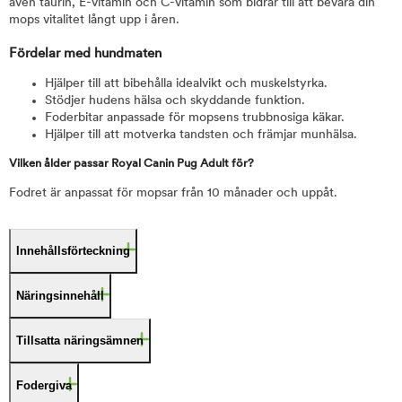
även taurin, E-vitamin och C-vitamin som bidrar till att bevara din
mops vitalitet långt upp i åren.
Fördelar med hundmaten
Hjälper till att bibehålla idealvikt och muskelstyrka.
Stödjer hudens hälsa och skyddande funktion.
Foderbitar anpassade för mopsens trubbnosiga käkar.
Hjälper till att motverka tandsten och främjar munhälsa.
Vilken ålder passar Royal Canin Pug Adult för?
Fodret är anpassat för mopsar från 10 månader och uppåt.
Innehållsförteckning
Näringsinnehåll
Tillsatta näringsämnen
Fodergiva