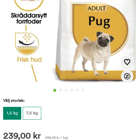
Välj storlek:
1,5 kg
7,5 kg
239,00
kr
(
159,33
kr
/ kg)