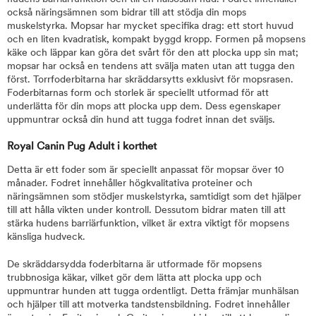
också näringsämnen som bidrar till att stödja din mops
muskelstyrka. Mopsar har mycket specifika drag: ett stort huvud
och en liten kvadratisk, kompakt byggd kropp. Formen på mopsens
käke och läppar kan göra det svårt för den att plocka upp sin mat;
mopsar har också en tendens att svälja maten utan att tugga den
först. Torrfoderbitarna har skräddarsytts exklusivt för mopsrasen.
Foderbitarnas form och storlek är speciellt utformad för att
underlätta för din mops att plocka upp dem. Dess egenskaper
uppmuntrar också din hund att tugga fodret innan det sväljs.
Royal Canin Pug Adult i korthet
Detta är ett foder som är speciellt anpassat för mopsar över 10
månader. Fodret innehåller högkvalitativa proteiner och
näringsämnen som stödjer muskelstyrka, samtidigt som det hjälper
till att hålla vikten under kontroll. Dessutom bidrar maten till att
stärka hudens barriärfunktion, vilket är extra viktigt för mopsens
känsliga hudveck.
De skräddarsydda foderbitarna är utformade för mopsens
trubbnosiga käkar, vilket gör dem lätta att plocka upp och
uppmuntrar hunden att tugga ordentligt. Detta främjar munhälsan
och hjälper till att motverka tandstensbildning. Fodret innehåller