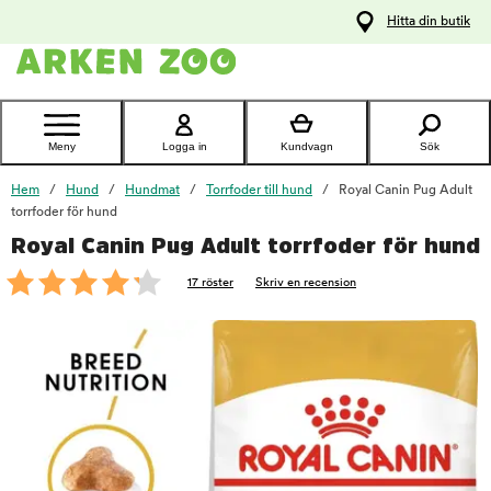
pa
Hitta din butik
ållet
Kontakta
kundtjänst
Meny
Logga in
Kundvagn
Sök
Hem
Hund
Hundmat
Torrfoder till hund
Royal Canin Pug Adult
torrfoder för hund
Royal Canin Pug Adult torrfoder för hund
foo
17 röster
Skriv en recension