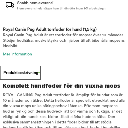
Snabb hemleverans!
Hemleverans hela vägen hem till din dörr inom 1-3 arbetsdagar.
Royal Canin Pug Adult torrfoder för hund
(1,5 kg)
Royal Canin Pug Adult är ett torrfoder för mopsar över 10 månader.
Stödjer hudhälsa, muskelstyrka och hjälper till att bibehålla mopsens
idealvikt.
Mer information
Produktbeskrivning
Komplett hundfoder för din vuxna mops
ROYAL CANIN® Pug Adult torrfoder är lämpligt för hundar som är
10 månader och äldre. Detta helfoder är speciellt utvecklat med alla
din vuxna mops unika näringsbehov i åtanke. Eftersom mopsens
hud är rynkig och dessa hudveck lätt blir varma och fuktiga, är det
viktigt att din hunds kost bidrar till att stärka hudens hälsa. Den
exklusiva sammansättningen i detta foder bidrar till att stödja
hudens barriärfunktion och till en hälsosam hud. Fodret innehåller