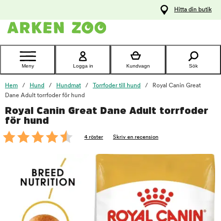
pa
Hitta din butik
ållet
Kontakta
kundtjänst
Meny
Logga in
Kundvagn
Sök
Hem
Hund
Hundmat
Torrfoder till hund
Royal Canin Great
Dane Adult torrfoder för hund
Royal Canin Great Dane Adult torrfoder
foo
för hund
4 röster
Skriv en recension