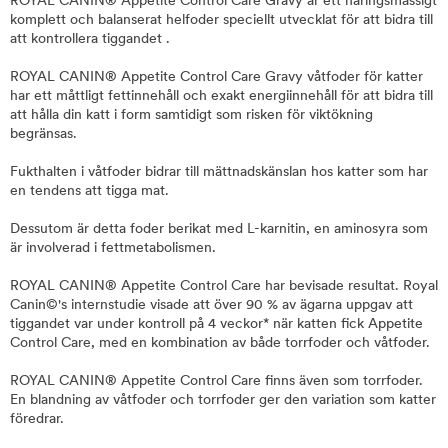
ROYAL CANIN® Appetite Control Care Gravy är ett näringsmässigt
komplett och balanserat helfoder speciellt utvecklat för att bidra till
att kontrollera tiggandet .
ROYAL CANIN® Appetite Control Care Gravy våtfoder för katter
har ett måttligt fettinnehåll och exakt energiinnehåll för att bidra till
att hålla din katt i form samtidigt som risken för viktökning
begränsas.
Fukthalten i våtfoder bidrar till mättnadskänslan hos katter som har
en tendens att tigga mat.
Dessutom är detta foder berikat med L-karnitin, en aminosyra som
är involverad i fettmetabolismen.
ROYAL CANIN® Appetite Control Care har bevisade resultat. Royal
Canin©'s internstudie visade att över 90 % av ägarna uppgav att
tiggandet var under kontroll på 4 veckor* när katten fick Appetite
Control Care, med en kombination av både torrfoder och våtfoder.
ROYAL CANIN® Appetite Control Care finns även som torrfoder.
En blandning av våtfoder och torrfoder ger den variation som katter
föredrar.