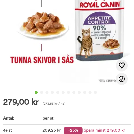
279,00
kr
(
273,53
kr
/ kg)
Antal:
per st:
4+ st
209
,25
kr
-25%
Spara minst
279
,00
kr