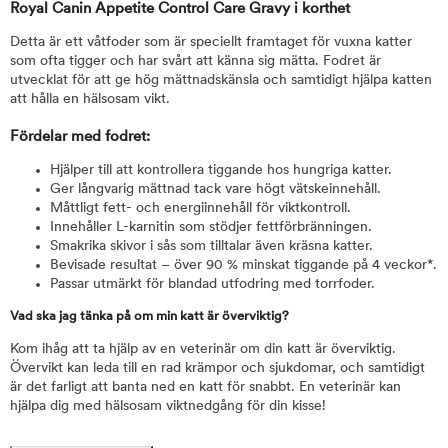
Royal Canin Appetite Control Care Gravy i korthet
Detta är ett våtfoder som är speciellt framtaget för vuxna katter
som ofta tigger och har svårt att känna sig mätta. Fodret är
utvecklat för att ge hög mättnadskänsla och samtidigt hjälpa katten
att hålla en hälsosam vikt.
Fördelar med fodret:
Hjälper till att kontrollera tiggande hos hungriga katter.
Ger långvarig mättnad tack vare högt vätskeinnehåll.
Måttligt fett- och energiinnehåll för viktkontroll.
Innehåller L-karnitin som stödjer fettförbränningen.
Smakrika skivor i sås som tilltalar även kräsna katter.
Bevisade resultat – över 90 % minskat tiggande på 4 veckor*.
Passar utmärkt för blandad utfodring med torrfoder.
Vad ska jag tänka på om min katt är överviktig?
Kom ihåg att ta hjälp av en veterinär om din katt är överviktig.
Övervikt kan leda till en rad krämpor och sjukdomar, och samtidigt
är det farligt att banta ned en katt för snabbt. En veterinär kan
hjälpa dig med hälsosam viktnedgång för din kisse!