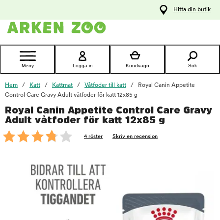
pa
Hitta din butik
ållet
Kontakta
kundtjänst
Meny
Logga in
Kundvagn
Sök
Hem
Katt
Kattmat
Våtfoder till katt
Royal Canin Appetite
Control Care Gravy Adult våtfoder för katt 12x85 g
Royal Canin Appetite Control Care Gravy
foo
Adult våtfoder för katt 12x85 g
4 röster
Skriv en recension