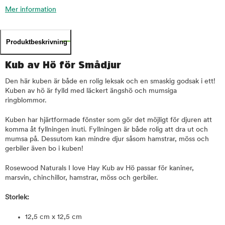
Mer information
Produktbeskrivning
Kub av Hö för Smådjur
Den här kuben är både en rolig leksak och en smaskig godsak i ett!
Kuben av hö är fylld med läckert ängshö och mumsiga
ringblommor.
Kuben har hjärtformade fönster som gör det möjligt för djuren att
komma åt fyllningen inuti. Fyllningen är både rolig att dra ut och
mumsa på. Dessutom kan mindre djur såsom hamstrar, möss och
gerbiler även bo i kuben!
Rosewood Naturals I love Hay Kub av Hö passar för kaniner,
marsvin, chinchillor, hamstrar, möss och gerbiler.
Storlek:
12,5 cm x 12,5 cm