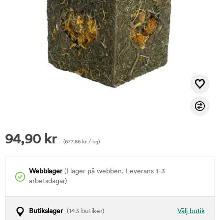
94,90
kr
(
677,86
kr
/ kg)
Webblager
(I lager på webben. Leverans 1-3
arbetsdagar)
Butikslager
(143 butiker)
Välj butik