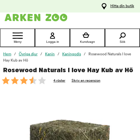
pa
Hitta din butik
ållet
Kontakta
kundtjänst
Meny
Logga in
Kundvagn
Sök
Hem
Övriga djur
Kanin
Kaningodis
Rosewood Naturals I love
Hay Kub av Hö
Rosewood Naturals I love Hay Kub av Hö
foo
4 röster
Skriv en recension