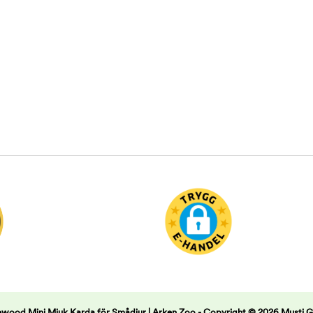
wood Mini Mjuk Karda för Smådjur | Arken Zoo -
Copyright © 2026 Musti 