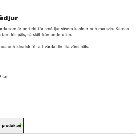
ådjur
 karda som är perfekt för smådjur såsom kaniner och marsvin. Kardan
a bort lös päls, särskilt från underullen.
da och idealisk för att vårda din lilla väns päls.
12 cm
är produkten