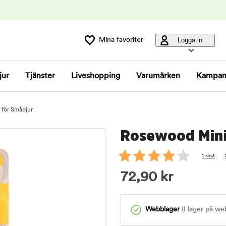
Mina favoriter
Logga in
jur
Tjänster
Liveshopping
Varumärken
Kampan
för Smådjur
Rosewood Mini
1 röst
72,90
kr
Webblager
(I lager på we