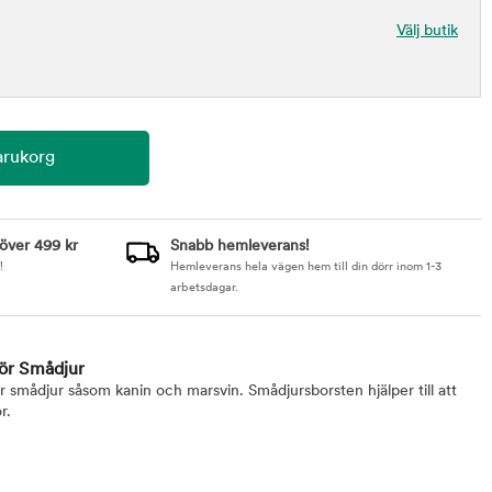
Välj butik
 över 499 kr
Snabb hemleverans!
!
Hemleverans hela vägen hem till din dörr inom 1-3
arbetsdagar.
ör Smådjur
 smådjur såsom kanin och marsvin. Smådjursborsten hjälper till att
r.