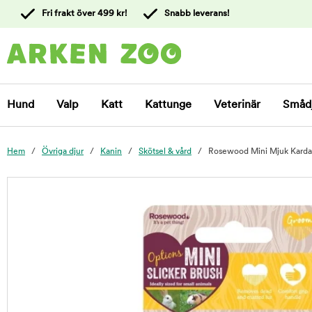
 till
Fri frakt över 499 kr!
Snabb leverans!
ållet
Kontakta
kundtjänst
Hund
Valp
Katt
Kattunge
Veterinär
Småd
Hem
Övriga djur
Kanin
Skötsel & vård
Rosewood Mini Mjuk Karda 
foo