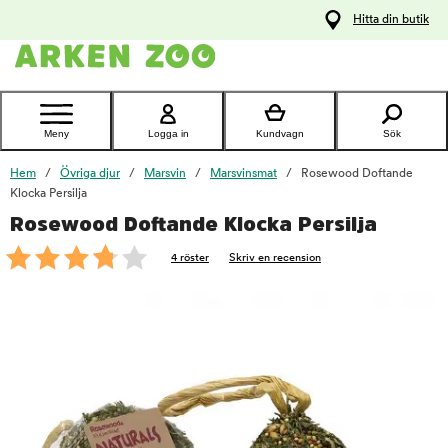
pa
Hitta din butik
ållet
Kontakta
kundtjänst
Meny
Logga in
Kundvagn
Sök
Hem
Övriga djur
Marsvin
Marsvinsmat
Rosewood Doftande
Klocka Persilja
Rosewood Doftande Klocka Persilja
foo
4 röster
Skriv en recension