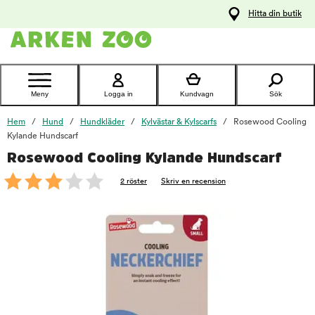
pa
Hitta din butik
ållet
Kontakta
kundtjänst
Meny
Logga in
Kundvagn
Sök
Hem
Hund
Hundkläder
Kylvästar & Kylscarfs
Rosewood Cooling
Kylande Hundscarf
Rosewood Cooling Kylande Hundscarf
foo
2 röster
Skriv en recension