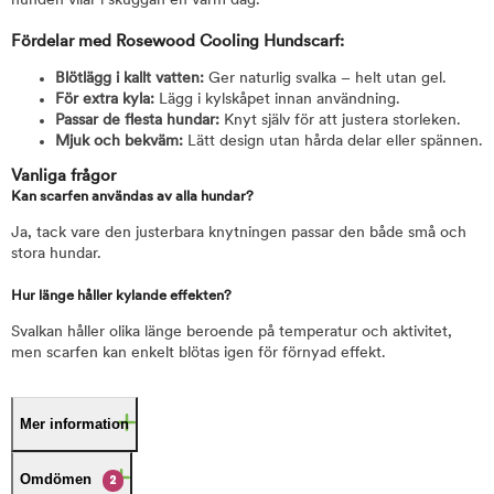
hunden vilar i skuggan en varm dag.
Fördelar med Rosewood Cooling Hundscarf:
Blötlägg i kallt vatten:
Ger naturlig svalka – helt utan gel.
För extra kyla:
Lägg i kylskåpet innan användning.
Passar de flesta hundar:
Knyt själv för att justera storleken.
Mjuk och bekväm:
Lätt design utan hårda delar eller spännen.
Vanliga frågor
Kan scarfen användas av alla hundar?
Ja, tack vare den justerbara knytningen passar den både små och
stora hundar.
Hur länge håller kylande effekten?
Svalkan håller olika länge beroende på temperatur och aktivitet,
men scarfen kan enkelt blötas igen för förnyad effekt.
Mer information
Omdömen
2