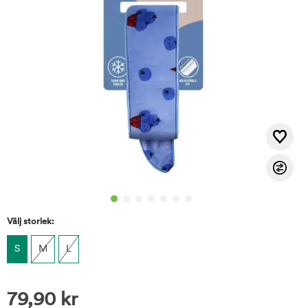
Välj storlek:
S
M
L
79,90
kr