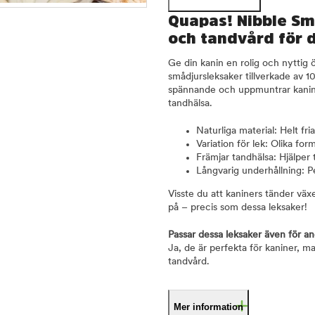
Quapas! Nibble Små
och tandvård för d
Ge din kanin en rolig och nyttig 
smådjursleksaker tillverkade av 1
spännande och uppmuntrar kaninen
tandhälsa.
Naturliga material: Helt fria
Variation för lek: Olika fo
Främjar tandhälsa: Hjälper ti
Långvarig underhållning: P
Visste du att kaniners tänder växe
på – precis som dessa leksaker!
Passar dessa leksaker även för a
Ja, de är perfekta för kaniner, 
tandvård.
Mer information