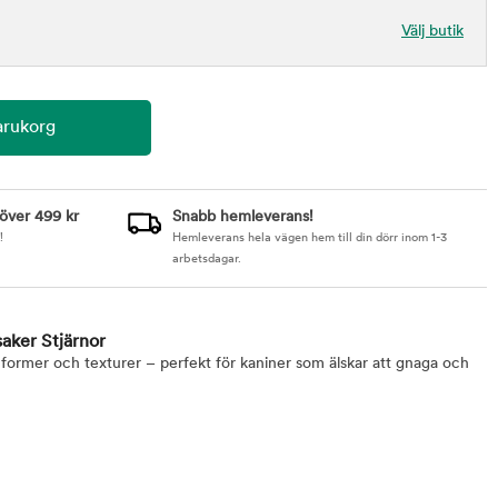
Välj butik
 över 499 kr
Snabb hemleverans!
!
Hemleverans hela vägen hem till din dörr inom 1-3
arbetsdagar.
aker Stjärnor
a former och texturer – perfekt för kaniner som älskar att gnaga och