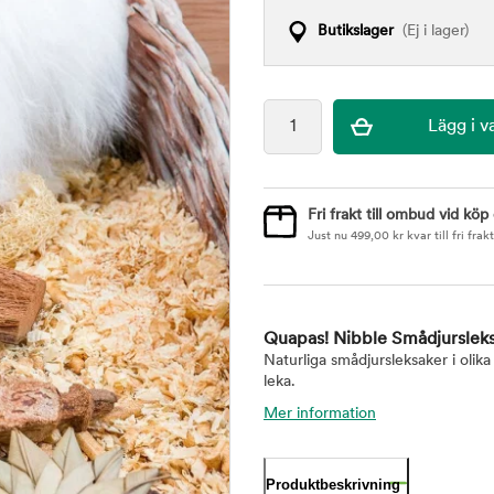
Butikslager
(Ej i lager)
Fri frakt till ombud vid köp
Just nu
499,00
kr
kvar till fri frakt
Quapas! Nibble Smådjursleks
Naturliga smådjursleksaker i olik
leka.
Mer information
Produktbeskrivning