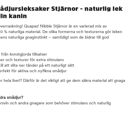
djursleksaker Stjärnor - naturlig lek
in kanin
överraskning! Quapas! Nibble Stjärnor är en varierad mix av
00 % naturliga material. De olika formerna och texturerna gör leken
s naturliga gnaginstinkt – samtidigt som de bidrar till god
 från konstgjorda tillsatser
rmer och texturer för extra stimulans
ll att slita ner tänder på ett naturligt sätt
erfekt för aktiva och nyfikna smådjur
r hela livet? Därför är det viktigt att ge dem säkra material att gnaga
ndra smådjur?
marsvin och andra gnagare som behöver stimulans och naturlig