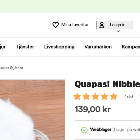
Mina favoriter
Logga in
jur
Tjänster
Liveshopping
Varumärken
Kampan
saker Stjärnor
Quapas! Nibble
1 röst
139,00
kr
Webblager
(I lager på we