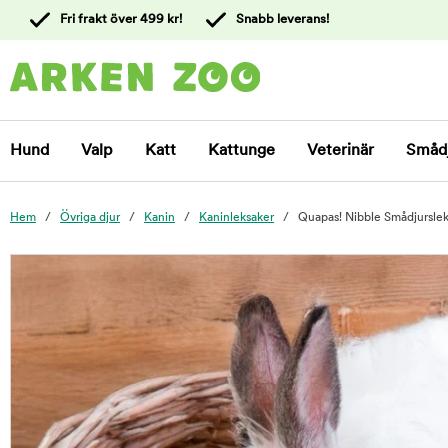
 till
Fri frakt över 499 kr!
Snabb leverans!
ållet
Kontakta
kundtjänst
Hund
Valp
Katt
Kattunge
Veterinär
Småd
Hem
Övriga djur
Kanin
Kaninleksaker
Quapas! Nibble Smådjurslek
foo