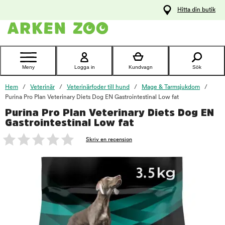
pa
Hitta din butik
ållet
Kontakta
kundtjänst
Meny
Logga in
Kundvagn
Sök
Hem
Veterinär
Veterinärfoder till hund
Mage & Tarmsjukdom
Purina Pro Plan Veterinary Diets Dog EN Gastrointestinal Low fat
Purina Pro Plan Veterinary Diets Dog EN
foo
Gastrointestinal Low fat
Skriv en recension