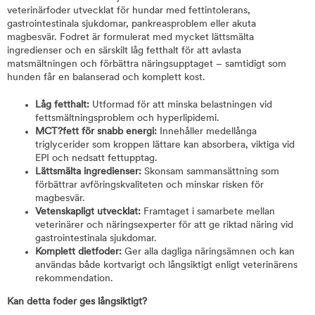
veterinärfoder utvecklat för hundar med fettintolerans,
gastrointestinala sjukdomar, pankreasproblem eller akuta
magbesvär. Fodret är formulerat med mycket lättsmälta
ingredienser och en särskilt låg fetthalt för att avlasta
matsmältningen och förbättra näringsupptaget – samtidigt som
hunden får en balanserad och komplett kost.
Låg fetthalt:
Utformad för att minska belastningen vid
fettsmältningsproblem och hyperlipidemi.
MCT?fett för snabb energi:
Innehåller medellånga
triglycerider som kroppen lättare kan absorbera, viktiga vid
EPI och nedsatt fettupptag.
Lättsmälta ingredienser:
Skonsam sammansättning som
förbättrar avföringskvaliteten och minskar risken för
magbesvär.
Vetenskapligt utvecklat:
Framtaget i samarbete mellan
veterinärer och näringsexperter för att ge riktad näring vid
gastrointestinala sjukdomar.
Komplett dietfoder:
Ger alla dagliga näringsämnen och kan
användas både kortvarigt och långsiktigt enligt veterinärens
rekommendation.
Kan detta foder ges långsiktigt?