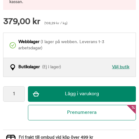
kassan.
379,00
kr
(
108,29
kr
/ kg)
Webblager
(I lager på webben. Leverans 1-3
arbetsdagar)
Butikslager
(Ej i lager)
Välj butik
%
Fri frakt till ombud vid köp över 499 kr