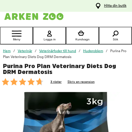
pa
Hitta din butik
ållet
Kontakta
kundtjänst
Meny
Logga in
Kundvagn
Sök
Hem
Veterinär
Veterinärfoder till hund
Hudproblem
Purina Pro
Plan Veterinary Diets Dog DRM Dermatosis
Purina Pro Plan Veterinary Diets Dog
foo
DRM Dermatosis
3 röster
Skriv en recension