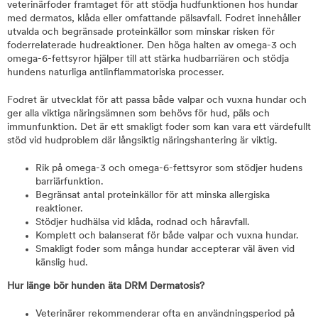
veterinärfoder framtaget för att stödja hudfunktionen hos hundar
med dermatos, klåda eller omfattande pälsavfall. Fodret innehåller
utvalda och begränsade proteinkällor som minskar risken för
foderrelaterade hudreaktioner. Den höga halten av omega-3 och
omega-6-fettsyror hjälper till att stärka hudbarriären och stödja
hundens naturliga antiinflammatoriska processer.
Fodret är utvecklat för att passa både valpar och vuxna hundar och
ger alla viktiga näringsämnen som behövs för hud, päls och
immunfunktion. Det är ett smakligt foder som kan vara ett värdefullt
stöd vid hudproblem där långsiktig näringshantering är viktig.
Rik på omega-3 och omega-6-fettsyror som stödjer hudens
barriärfunktion.
Begränsat antal proteinkällor för att minska allergiska
reaktioner.
Stödjer hudhälsa vid klåda, rodnad och håravfall.
Komplett och balanserat för både valpar och vuxna hundar.
Smakligt foder som många hundar accepterar väl även vid
känslig hud.
Hur länge bör hunden äta DRM Dermatosis?
Veterinärer rekommenderar ofta en användningsperiod på