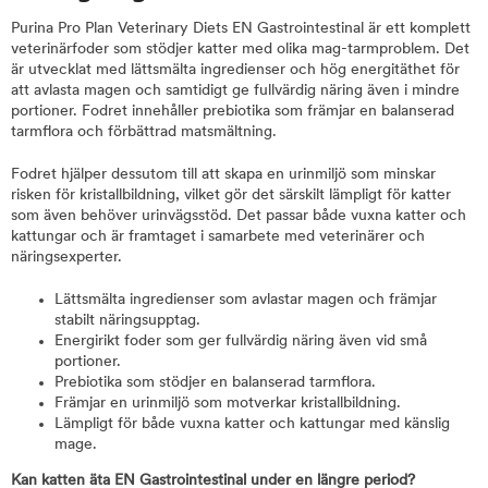
Purina Pro Plan Veterinary Diets EN Gastrointestinal är ett komplett
veterinärfoder som stödjer katter med olika mag-tarmproblem. Det
är utvecklat med lättsmälta ingredienser och hög energitäthet för
att avlasta magen och samtidigt ge fullvärdig näring även i mindre
portioner. Fodret innehåller prebiotika som främjar en balanserad
tarmflora och förbättrad matsmältning.
Fodret hjälper dessutom till att skapa en urinmiljö som minskar
risken för kristallbildning, vilket gör det särskilt lämpligt för katter
som även behöver urinvägsstöd. Det passar både vuxna katter och
kattungar och är framtaget i samarbete med veterinärer och
näringsexperter.
Lättsmälta ingredienser som avlastar magen och främjar
stabilt näringsupptag.
Energirikt foder som ger fullvärdig näring även vid små
portioner.
Prebiotika som stödjer en balanserad tarmflora.
Främjar en urinmiljö som motverkar kristallbildning.
Lämpligt för både vuxna katter och kattungar med känslig
mage.
Kan katten äta EN Gastrointestinal under en längre period?