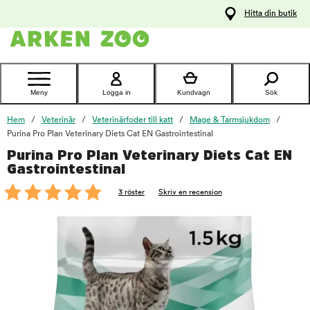
pa
Hitta din butik
ållet
Kontakta
kundtjänst
Meny
Logga in
Kundvagn
Sök
Hem
Veterinär
Veterinärfoder till katt
Mage & Tarmsjukdom
Purina Pro Plan Veterinary Diets Cat EN Gastrointestinal
Purina Pro Plan Veterinary Diets Cat EN
foo
Gastrointestinal
3 röster
Skriv en recension