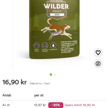
16,90
kr
(
169,00
kr
/ liter)
Antal:
per st:
4+ st
12
,67
kr
-25%
Spara minst
16
,90
kr