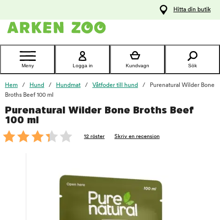
pa
Hitta din butik
ållet
Kontakta
kundtjänst
Meny
Logga in
Kundvagn
Sök
Hem
Hund
Hundmat
Våtfoder till hund
Purenatural Wilder Bone
Broths Beef 100 ml
Purenatural Wilder Bone Broths Beef
foo
100 ml
12 röster
Skriv en recension