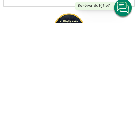
Behöver du hjälp?
Purenatural Cat Adult Tuna Fillet 70 g | Arken Zoo -
Copyright ©
2026 Musti Group