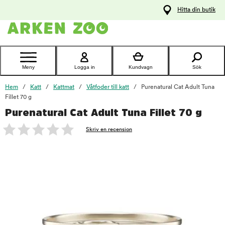
pa
Hitta din butik
ållet
Kontakta
kundtjänst
Meny
Logga in
Kundvagn
Sök
Hem
Katt
Kattmat
Våtfoder till katt
Purenatural Cat Adult Tuna
Fillet 70 g
Purenatural Cat Adult Tuna Fillet 70 g
foo
Skriv en recension