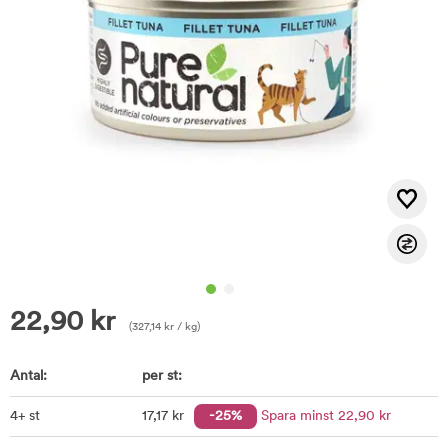
22,90
kr
(
327,14
kr
/ kg)
Antal:
per st:
4+ st
17
,17
kr
-25%
Spara minst
22
,90
kr