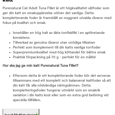
Purenatural Cat Adult Tuna Fillet är ett högkvalitativt våtfoder som
ger din katt en smakupplevelse utöver det vanliga. Detta
kompletterande foder är framställt av noggrant utvalda råvaror med
fokus på kvalitet och smak.
Innehåller en hög halt av äkta tonfiskfilé i en aptitretande
konsistens
Tillverkad av genuina råvaror utan onödiga tillsatser
Perfekt som komplement till din katts vanliga torrfoder
Superpremiumkvalitet med hög köttandel för bättre smak
Praktisk förpackning på 70 g - perfekt för en måltid
Hur ska jag ge min katt Purenatural Tuna Fillet?
Eftersom detta är ett kompletterande foder bör det serveras
tillsammans med ett komplett och balanserat kattfoder så att
din katt får alla nödvändiga näringsämnen. Detta
kompletteringsfoder fungerar utmärkt som en smakrik
variation i din katts kost eller som en extra god belöning vid
speciella tillfällen.