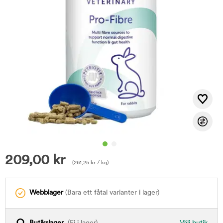
209,00
kr
(
261,25
kr
/ kg)
Webblager
(Bara ett fåtal varianter i lager)