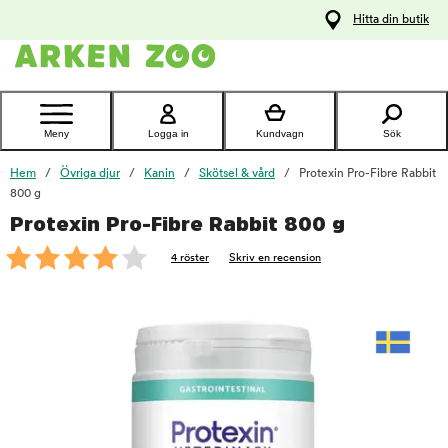
pa
Hitta din butik
ållet
Kontakta
kundtjänst
Meny
Logga in
Kundvagn
Sök
Hem
Övriga djur
Kanin
Skötsel & vård
Protexin Pro-Fibre Rabbit
800 g
Protexin Pro-Fibre Rabbit 800 g
foo
4 röster
Skriv en recension