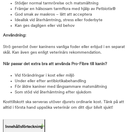
Stödjer normal tarmrörelse och matsmältning
Främjar en hälsosam tarmflora med hjälp av Petbiotix®
God smak av maskros – lätt att acceptera
Idealisk vid återhämtning, stress eller foderbyte
Kan ges dagligen eller vid behov
Användning:
Strö generöst över kaninens vanliga foder eller erbjud i en separat
skål. Kan även ges enligt veterinärs rekommendation.
När passar det extra bra att använda Pro-Fibre till kanin?
Vid förändringar i kost eller miljö
Under eller efter antibiotikabehandling
För äldre kaniner med långsammare matsmältning
Som stöd vid återhämtning efter sjukdom
Kosttillskott ska serveras utöver djurets ordinarie kost. Tänk på att
alltid i första hand uppsöka veterinär om ditt djur blivit sjukt!
Innehållsförteckning