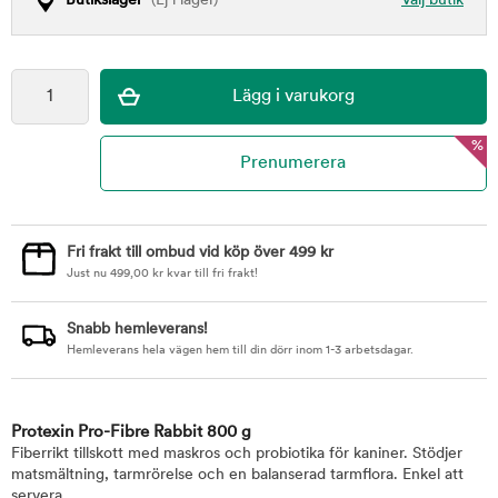
Butikslager
(Ej i lager)
Välj butik
%
Fri frakt till ombud vid köp över 499 kr
Just nu
499,00
kr
kvar till fri frakt!
Snabb hemleverans!
Hemleverans hela vägen hem till din dörr inom 1-3 arbetsdagar.
Protexin Pro-Fibre Rabbit 800 g
Fiberrikt tillskott med maskros och probiotika för kaniner. Stödjer
matsmältning, tarmrörelse och en balanserad tarmflora. Enkel att
servera.