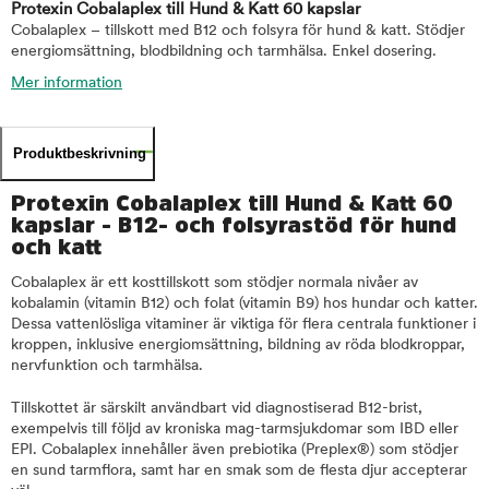
Protexin Cobalaplex till Hund & Katt 60 kapslar
Cobalaplex – tillskott med B12 och folsyra för hund & katt. Stödjer
energiomsättning, blodbildning och tarmhälsa. Enkel dosering.
Mer information
Produktbeskrivning
Protexin Cobalaplex till Hund & Katt 60
kapslar - B12- och folsyrastöd för hund
och katt
Cobalaplex är ett kosttillskott som stödjer normala nivåer av
kobalamin (vitamin B12) och folat (vitamin B9) hos hundar och katter.
Dessa vattenlösliga vitaminer är viktiga för flera centrala funktioner i
kroppen, inklusive energiomsättning, bildning av röda blodkroppar,
nervfunktion och tarmhälsa.
Tillskottet är särskilt användbart vid diagnostiserad B12-brist,
exempelvis till följd av kroniska mag-tarmsjukdomar som IBD eller
EPI. Cobalaplex innehåller även prebiotika (Preplex®) som stödjer
en sund tarmflora, samt har en smak som de flesta djur accepterar