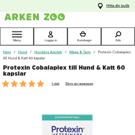
pa
Hitta din butik
ållet
Kontakta
kundtjänst
Meny
Logga in
Kundvagn
Sök
Hem
Hund
Hundens Apotek
Mage & Tarm
Protexin Cobalaplex
till Hund & Katt 60 kapslar
Protexin Cobalaplex till Hund & Katt 60
foo
kapslar
1 röst
Skriv en recension