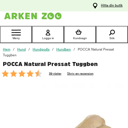
pa
Hitta din butik
ållet
Kontakta
kundtjänst
Meny
Logga in
Kundvagn
Sök
Hem
Hund
Hundgodis
Hundben
POCCA Natural Pressat
Tuggben
POCCA Natural Pressat Tuggben
foo
39 röster
Skriv en recension