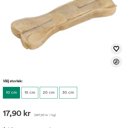
Välj storlek:
10 cm
15 cm
20 cm
30 cm
17,90
kr
(
447,50
kr
/ kg)