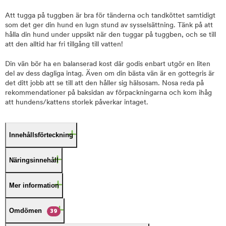
Att tugga på tuggben är bra för tänderna och tandköttet samtidigt
som det ger din hund en lugn stund av sysselsättning. Tänk på att
hålla din hund under uppsikt när den tuggar på tuggben, och se till
att den alltid har fri tillgång till vatten!
Din vän bör ha en balanserad kost där godis enbart utgör en liten
del av dess dagliga intag. Även om din bästa vän är en gottegris är
det ditt jobb att se till att den håller sig hälsosam. Nosa reda på
rekommendationer på baksidan av förpackningarna och kom ihåg
att hundens/kattens storlek påverkar intaget.
Innehållsförteckning
Näringsinnehåll
Mer information
Omdömen
39