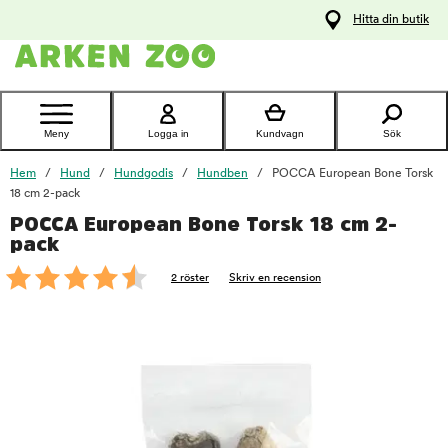
pa
Hitta din butik
ållet
Kontakta
kundtjänst
Meny
Logga in
Kundvagn
Sök
Hem
Hund
Hundgodis
Hundben
POCCA European Bone Torsk
18 cm 2-pack
POCCA European Bone Torsk 18 cm 2-
foo
pack
2 röster
Skriv en recension