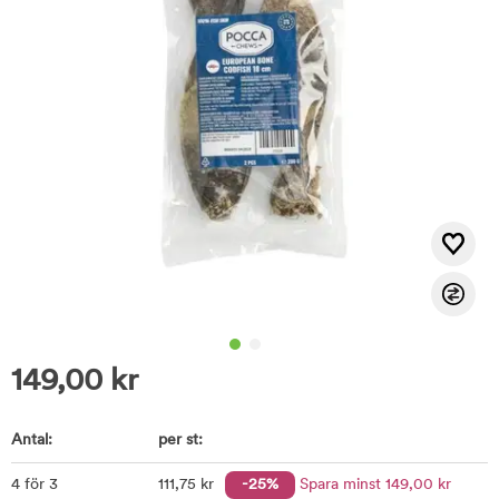
149,00
kr
Antal:
per st:
4 för 3
111
,75
kr
-25%
Spara minst
149
,00
kr