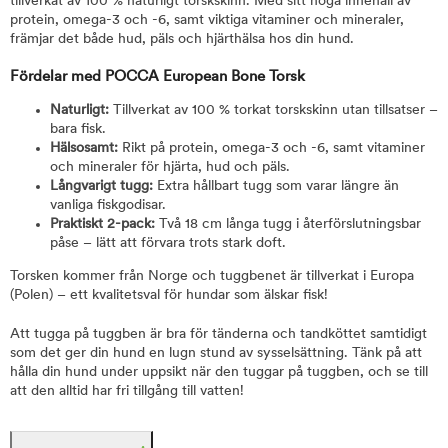
tillverkat av 100 % naturligt torskskinn. Med sitt höga innehåll av
protein, omega-3 och -6, samt viktiga vitaminer och mineraler,
främjar det både hud, päls och hjärthälsa hos din hund.
Fördelar med POCCA European Bone Torsk
Naturligt:
Tillverkat av 100 % torkat torskskinn utan tillsatser –
bara fisk.
Hälsosamt:
Rikt på protein, omega-3 och -6, samt vitaminer
och mineraler för hjärta, hud och päls.
Långvarigt tugg:
Extra hållbart tugg som varar längre än
vanliga fiskgodisar.
Praktiskt 2-pack:
Två 18 cm långa tugg i återförslutningsbar
påse – lätt att förvara trots stark doft.
Torsken kommer från Norge och tuggbenet är tillverkat i Europa
(Polen) – ett kvalitetsval för hundar som älskar fisk!
Att tugga på tuggben är bra för tänderna och tandköttet samtidigt
som det ger din hund en lugn stund av sysselsättning. Tänk på att
hålla din hund under uppsikt när den tuggar på tuggben, och se till
att den alltid har fri tillgång till vatten!