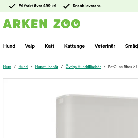
 till
Fri frakt över 499 kr!
Snabb leverans!
ållet
Kontakta
kundtjänst
Hund
Valp
Katt
Kattunge
Veterinär
Småd
Hem
Hund
Hundtillbehör
Övriga Hundtillbehör
PetCube Bites 2 L
foo