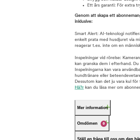
Ett års garanti: För extra t
Genom att skapa ett abonnemang h
inklusive:
Smart Alert: AI-teknologi notifiera
enkelt prata med husdjuret via mi
reagerar t.ex. inte om en männi
Inspelningar vid rörelse: Kameran 
kan granska dem i efterhand. Du 
Inspelningarna kan vara användbara
hundtränare eller beteendevetar
Dessutom kan det ju vara kul för 
Hä?r
kan du läsa mer om abonne
Mer information
Omdömen
0
Ställ en fråga till oss om den h