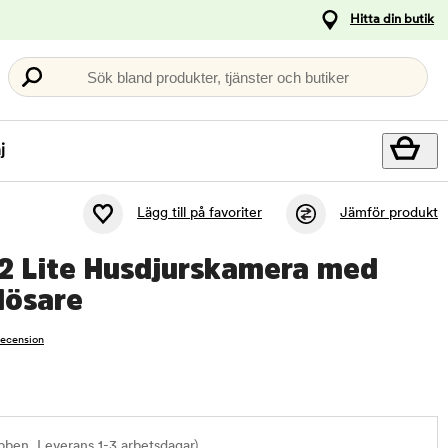
Hitta din butik
Sök bland produkter, tjänster och butiker
j
Lägg till på favoriter
Jämför produkt
 2 Lite Husdjurskamera med
lösare
recension
bben. Leverans 1-3 arbetsdagar)