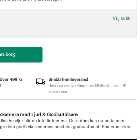
Välj butik
 över 499 kr
Snabb hemleverans!
!
Hemleverans hela vägen hem till din dörr inom 1-3
arbetsdagar.
rskamera med Ljud & Godisutlösare
 dina husdjur när du inte är hemma. Dessutom kan du prata med
 ge dem godis via kamerans praktiska godisautomat. Kameran styrs