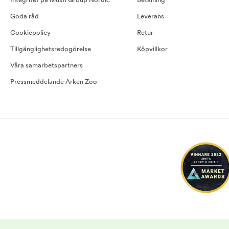
Integritet på Musti Group Nordic
Betalning
Goda råd
Leverans
Cookiepolicy
Retur
Tillgänglighetsredogörelse
Köpvillkor
Våra samarbetspartners
Pressmeddelande Arken Zoo