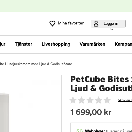
Mina favoriter
Logga in
jur
Tjänster
Liveshopping
Varumärken
Kampan
ite Husdjurskamera med Ljud & Godisutlösare
PetCube Bites
Ljud & Godisut
Skriv en 
1 699,00
kr
Webblager
(I lager på we