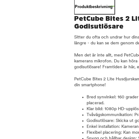
Produktbeskrivning
PetCube Bites 2 L
Godisutlösare
Sitter du ofta och undrar hur d
längre - du kan se dem genom de
Men det är inte allt, med PetCub
kamerans mikrofon. Du kan höra 
godisutlösare! Framtiden är här, 
PetCube Bites 2 Lite Husdjurskam
din smartphone!
Bred synvinkel: 160 grader
placerad.
Klar bild: 1080p HD-upplös
Tvåvägskommunikation: Pra
Godisutlösare: Skicka ut g
Enkel installation: Kamera
Flexibel placering: Kan mon
Snygg och hållbar design: 