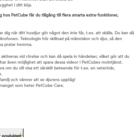
rygghet i ditt köp.
os PetCube får du tillgång till flera smarta extra-funktioner,
r dig när ditt husdjur gör något den inte får, t.ex. att skälla. Du kan då
krofonen. Teknologin hör skillnad på människor och djur, så den
ska pratar hemma.
aktiveras vid rörelse och kan då spela in händelser, vilket gör att du
har även möjlighet att spara dessa videor i PetCubes molntjänst.
 om du vill visa ett särskilt beteende för t.ex. en veterinär,
e.
familj och vänner att se djurens upptåg!
manget som heter PetCube Care.
är produkten