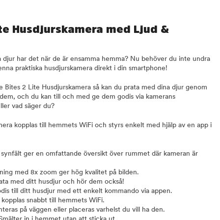
ite Husdjurskamera med Ljud &
ina djur har det när de är ensamma hemma? Nu behöver du inte undra
nna praktiska husdjurskamera direkt i din smartphone!
e Bites 2 Lite Husdjurskamera så kan du prata med dina djur genom
dem, och du kan till och med ge dem godis via kamerans
eller vad säger du?
era kopplas till hemmets WiFi och styrs enkelt med hjälp av en app i
 synfält ger en omfattande översikt över rummet där kameran är
ning med 8x zoom ger hög kvalitet på bilden.
ta med ditt husdjur och hör dem också!
odis till ditt husdjur med ett enkelt kommando via appen.
n kopplas snabbt till hemmets WiFi.
teras på väggen eller placeras varhelst du vill ha den.
Smälter in i hemmet utan att sticka ut.