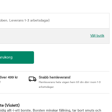
bben. Leverans 1-3 arbetsdagar)
Välj butik
 över 499 kr
Snabb hemleverans!
!
Hemleverans hela vägen hem till din dörr inom 1-3
arbetsdagar.
ste
(Violett)
ig allt-i-ett borste. Borsten minskar fällning, tar bort smuts och