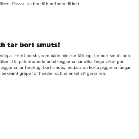
sen. Passar lika bra till hund som till katt.
ch tar bort smuts!
ig allt-i-ett borste, som både minskar fällning, tar bort smuts och
pälsen. De patenterande borst-piggarna har olika längd vilket gör
a piggarna tar försiktigt bort smuts, medans de korta piggarna fångar
tt bekvämt grepp för handen och är enkel att göras ren.