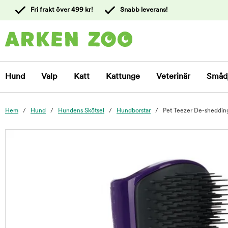
 till
Fri frakt över 499 kr!
Snabb leverans!
ållet
Kontakta
kundtjänst
Hund
Valp
Katt
Kattunge
Veterinär
Småd
Hem
Hund
Hundens Skötsel
Hundborstar
Pet Teezer De-sheddin
foo