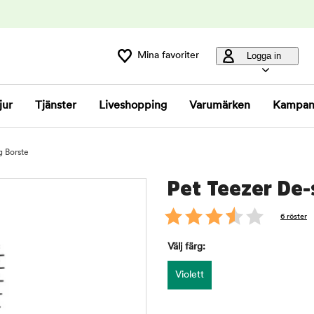
Mina favoriter
Logga in
jur
Tjänster
Liveshopping
Varumärken
Kampan
g Borste
Pet Teezer De-
6 röster
Välj färg:
Violett