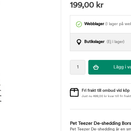
199,00
kr
Webblager
(I lager på we
Butikslager
(Ej i lager)
Fri frakt till ombud vid köp
Just nu
499,00
kr
kvar till fri frakt
Pet Teezer De-shedding Bor
Pet Teezer De-shedding är en smid