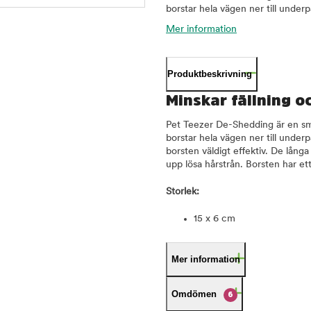
borstar hela vägen ner till underpäl
Mer information
Produktbeskrivning
Minskar fällning o
Pet Teezer De-Shedding är en smid
borstar hela vägen ner till under
borsten väldigt effektiv. De lång
upp lösa hårstrån. Borsten har e
Storlek:
15 x 6 cm
Mer information
Omdömen
6