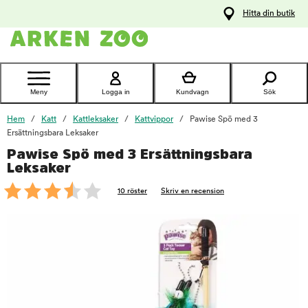
pa
Hitta din butik
ållet
Kontakta
kundtjänst
Meny
Logga in
Kundvagn
Sök
Hem
Katt
Kattleksaker
Kattvippor
Pawise Spö med 3
Ersättningsbara Leksaker
Pawise Spö med 3 Ersättningsbara
foo
Leksaker
10 röster
Skriv en recension