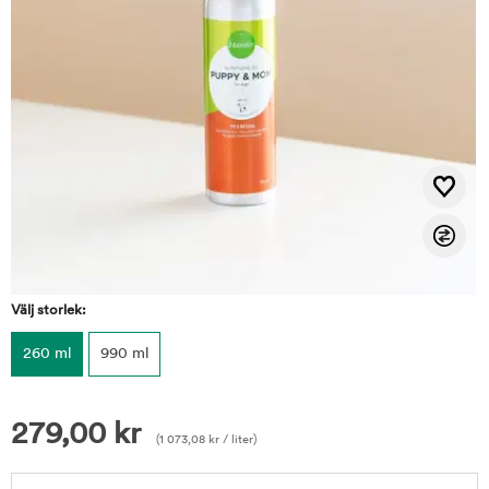
Välj storlek:
260 ml
990 ml
279,00
kr
(
1 073,08
kr
/ liter)