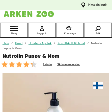
pa
Hitta din butik
ållet
Kontakta
kundtjänst
Meny
Logga in
Kundvagn
Sök
Hem
Hund
Hundens Apotek
Kosttillskott till hund
Nutrolin
Puppy & Mom
Nutrolin Puppy & Mom
foo
3 röster
Skriv en recension