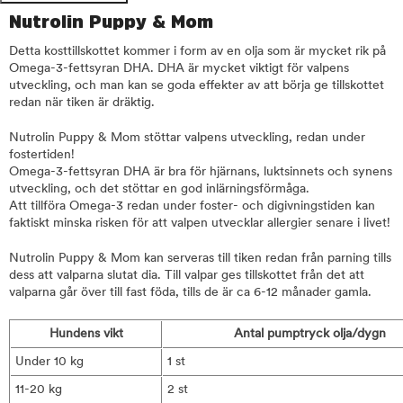
Nutrolin Puppy & Mom
Detta kosttillskottet kommer i form av en olja som är mycket rik på
Omega-3-fettsyran DHA. DHA är mycket viktigt för valpens
utveckling, och man kan se goda effekter av att börja ge tillskottet
redan när tiken är dräktig.
Nutrolin Puppy & Mom stöttar valpens utveckling, redan under
fostertiden!
Omega-3-fettsyran DHA är bra för hjärnans, luktsinnets och synens
utveckling, och det stöttar en god inlärningsförmåga.
Att tillföra Omega-3 redan under foster- och digivningstiden kan
faktiskt minska risken för att valpen utvecklar allergier senare i livet!
Nutrolin Puppy & Mom kan serveras till tiken redan från parning tills
dess att valparna slutat dia. Till valpar ges tillskottet från det att
valparna går över till fast föda, tills de är ca 6-12 månader gamla.
Hundens vikt
Antal pumptryck olja/dygn
Under 10 kg
1 st
11-20 kg
2 st