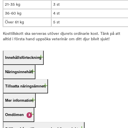
21-35 kg
3 st
36-60 kg
4 st
Över 61 kg
5 st
Kosttillskott ska serveras utöver djurets ordinarie kost. Tänk på att
alltid i första hand uppsöka veterinär om ditt djur blivit sjukt!
Innehållsförteckning
Näringsinnehåll
Tillsatta näringsämnen
Mer information
Omdömen
3