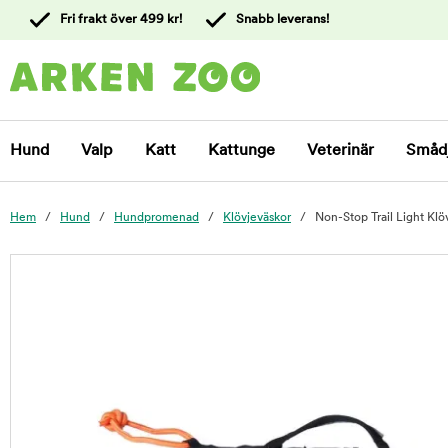
 till
Fri frakt över 499 kr!
Snabb leverans!
ållet
Kontakta
kundtjänst
Hund
Valp
Katt
Kattunge
Veterinär
Småd
Hem
Hund
Hundpromenad
Klövjeväskor
Non-Stop Trail Light Klö
foo