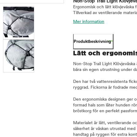
Non-Stop Trail Light Klövjev
Ergonomisk och lätt klövjeväska f
Tillverkad av ventilerande materi
Mer information
Produktbeskrivning
Lätt och ergonomi
Non-Stop Trail Light Klövjeväska 
bära sin egen utrustning under d
Den har två vattenresistenta fic
ryggrad. Fickorna är fodrade med
Den ergonomiska designen ger opt
formad hals som låter hunden rör
bröstkorg för en perfekt passfor
Materialet är lätt, ventilerande o
säkerhet är väskan utrustad med r
handtag på ryggen för extra kontr