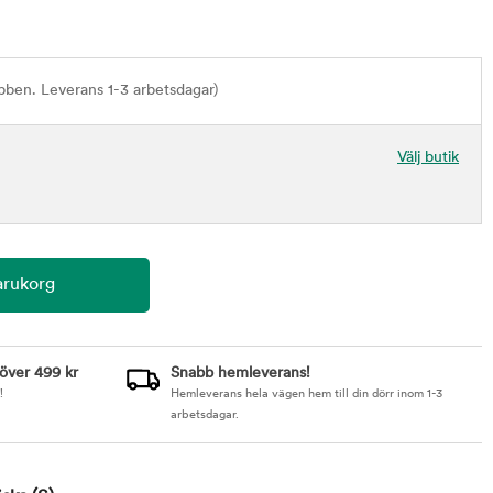
bben. Leverans 1-3 arbetsdagar)
Välj butik
 över 499 kr
Snabb hemleverans!
!
Hemleverans hela vägen hem till din dörr inom 1-3
arbetsdagar.