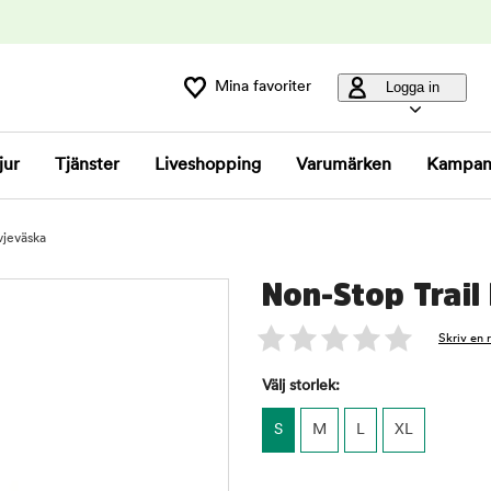
Mina favoriter
Logga in
jur
Tjänster
Liveshopping
Varumärken
Kampan
vjeväska
Non-Stop Trail
Skriv en 
Välj storlek:
S
M
L
XL