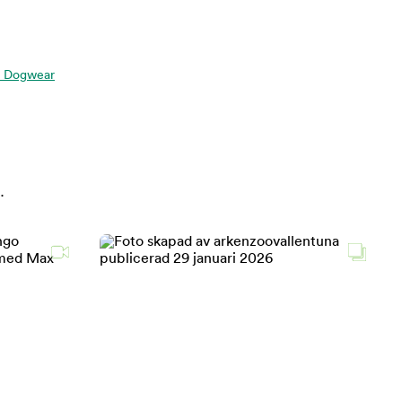
op Dogwear
.