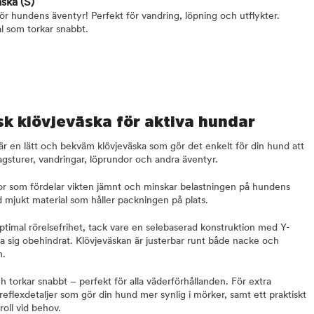
äska
(S)
ör hundens äventyr! Perfekt för vandring, löpning och utflykter.
al som torkar snabbt.
sk klövjeväska för aktiva hundar
är en lätt och bekväm klövjeväska som gör det enkelt för din hund att
agsturer, vandringar, löprundor och andra äventyr.
kor som fördelar vikten jämnt och minskar belastningen på hundens
 mjukt material som håller packningen på plats.
imal rörelsefrihet, tack vare en selebaserad konstruktion med Y-
a sig obehindrat. Klövjeväskan är justerbar runt både nacke och
m.
ch torkar snabbt – perfekt för alla väderförhållanden. För extra
eflexdetaljer som gör din hund mer synlig i mörker, samt ett praktiskt
oll vid behov.