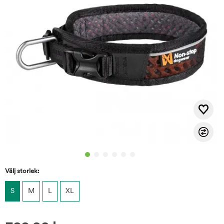
Välj storlek:
S
M
L
XL