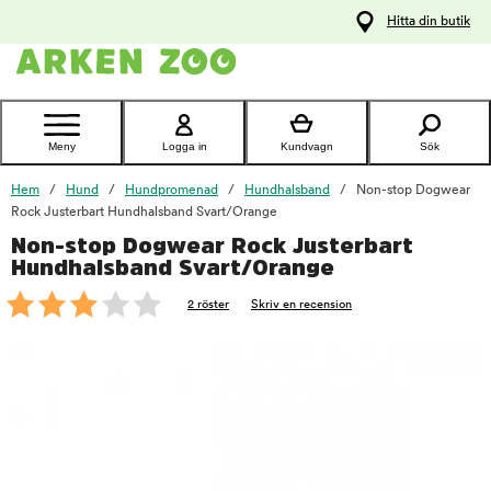
pa
Hitta din butik
ållet
Kontakta
kundtjänst
Meny
Logga in
Kundvagn
Sök
Hem
Hund
Hundpromenad
Hundhalsband
Non-stop Dogwear
Rock Justerbart Hundhalsband Svart/Orange
Non-stop Dogwear Rock Justerbart
foo
Hundhalsband Svart/Orange
2 röster
Skriv en recension