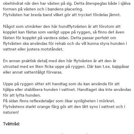
obehindrat när den har västen på sig. Detta återspeglas både i själva
formen på västen och i bandens placering.
Flytvästen har breda band vilket gör att trycket fördelas jämnt.
Något som utmärker den här hundflytvästen är att förutom att
kopplet kan fästas som vanligt uppe på ryggen, så finns det även
fästen för kopplet på vardera sidan. Detta passar perfekt om
flytvästen ska användas för rehab och du vill kunna styra hunden i
vattnet eller justera motståndet.
En annan praktisk detalj med den här flytvästen är att den är
utrustad med en liten ficka uppe på ryggen. Där kan t.ex. bajspåsar
eller annat vattentåligt förvaras.
Uppe på ryggen sitter ett handtag som du kan använda för att
hjälpa eller stabilisera hunden i vattnet. Handtaget ska inte användas
för att lyfta hunden.
På sidan finns reflexdetaljer som ökar synligheten i mörkret.
Flytvästens starkt orange färg gör att den lätt syns i vattnet och i
naturen!
Tvättråd: