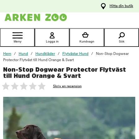
pa
Hitta din butik
ållet
Kontakta
kundtjänst
Meny
Logga in
Kundvagn
Sök
Hem
Hund
Hundkläder
Flytvästar Hund
Non-Stop Dogwear
Protector Flytväst till Hund Orange & Svart
Non-Stop Dogwear Protector Flytväst
foo
till Hund Orange & Svart
Skriv en recension