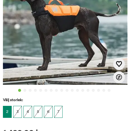
Välj storlek:
2
3
4
5
6
7