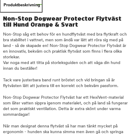
Produktbeskrivning
Non-Stop Dogwear Protector Flytväst
till Hund Orange & Svart
Non-Stop såg ett behov för en hundflytväst med bra flytkraft och
bra stabilitet i vattnet, men som ändå var lätt att röra sig med på
land - så de skapade en! Non-Stop Dogwear Protector Flytväst är
en innovativ, bekväm och praktisk flytväst som finns i flera olika
storlekar.
Var noga med att titta på storleksguiden och att väga din hund
innan du beställer!
Tack vare justerbara band runt bröstet och vid bringan så är
flytvästen lätt att justera till en korrekt och bekväm passform.
Non-Stop Dogwear Protector Flytväst har ett HexiVent-material
som låter vatten sippra igenom materialet, och på land så fungerar
det som praktiskt ventilation. Detta är extra skönt under varma
sommardagar!
När man designat denna flytväst så har man tänkt mycket på
ergonomin - hunden ska kunna simma men även gå och springa