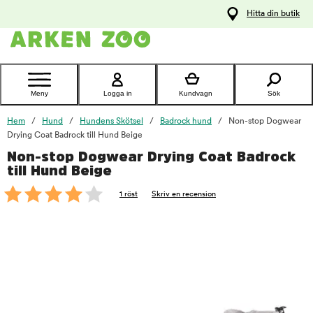
pa
Hitta din butik
ållet
Kontakta
kundtjänst
Meny
Logga in
Kundvagn
Sök
Hem
Hund
Hundens Skötsel
Badrock hund
Non-stop Dogwear
Drying Coat Badrock till Hund Beige
Non-stop Dogwear Drying Coat Badrock
foo
till Hund Beige
1 röst
Skriv en recension