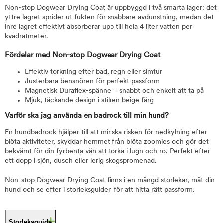
Non-stop Dogwear Drying Coat är uppbyggd i två smarta lager: det
yttre lagret sprider ut fukten för snabbare avdunstning, medan det
inre lagret effektivt absorberar upp till hela 4 liter vatten per
kvadratmeter.
Fördelar med Non-stop Dogwear Drying Coat
Effektiv torkning efter bad, regn eller simtur
Justerbara bensnören för perfekt passform
Magnetisk Duraflex-spänne – snabbt och enkelt att ta på
Mjuk, täckande design i stilren beige färg
Varför ska jag använda en badrock till min hund?
En hundbadrock hjälper till att minska risken för nedkylning efter
blöta aktiviteter, skyddar hemmet från blöta zoomies och gör det
bekvämt för din fyrbenta vän att torka i lugn och ro. Perfekt efter
ett dopp i sjön, dusch eller lerig skogspromenad.
Non-stop Dogwear Drying Coat finns i en mängd storlekar, mät din
hund och se efter i storleksguiden för att hitta rätt passform.
Storleksguide