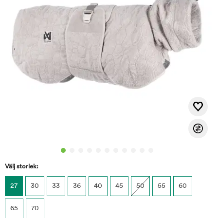
Välj storlek:
27
30
33
36
40
45
50
55
60
65
70