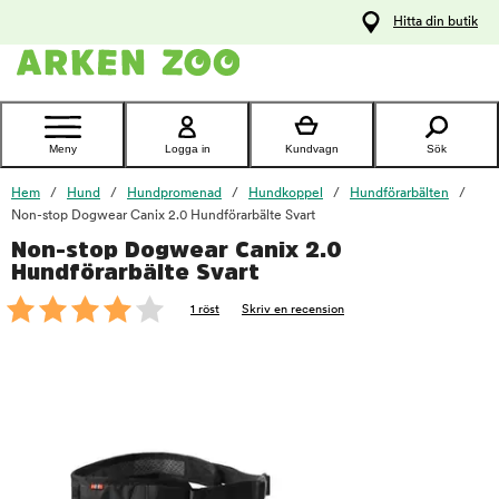
pa
Hitta din butik
ållet
Kontakta
kundtjänst
Meny
Logga in
Kundvagn
Sök
Hem
Hund
Hundpromenad
Hundkoppel
Hundförarbälten
Non-stop Dogwear Canix 2.0 Hundförarbälte Svart
Non-stop Dogwear Canix 2.0
foo
Hundförarbälte Svart
1 röst
Skriv en recension