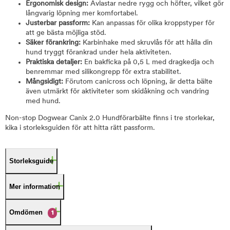
Ergonomisk design:
Avlastar nedre rygg och höfter, vilket gör
långvarig löpning mer komfortabel.
Justerbar passform:
Kan anpassas för olika kroppstyper för
att ge bästa möjliga stöd.
Säker förankring:
Karbinhake med skruvlås för att hålla din
hund tryggt förankrad under hela aktiviteten.
Praktiska detaljer:
En bakficka på 0,5 L med dragkedja och
benremmar med silikongrepp för extra stabilitet.
Mångsidigt:
Förutom canicross och löpning, är detta bälte
även utmärkt för aktiviteter som skidåkning och vandring
med hund.
Non-stop Dogwear Canix 2.0 Hundförarbälte finns i tre storlekar,
kika i storleksguiden för att hitta rätt passform.
Storleksguide
Mer information
Omdömen
1