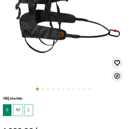
Välj storlek:
S
M
L