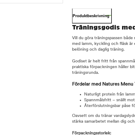
Produktbeskrivning
Träningsgodis med
Vill du göra träningspassen båd
med lamm, kyckling och fläsk är 
belöning och daglig träning.
Godiset är helt fritt från spannm
praktiska förpackningen håller bi
träningsrunda.
Fördelar med Natures Menu 
Naturligt protein från lamm
Spannmålsfritt – snällt mo
Återförslutningsbar påse fö
Oavsett om du tränar vardagslydnad
stärka samarbetet mellan dig och
Förpackningsstorlek: