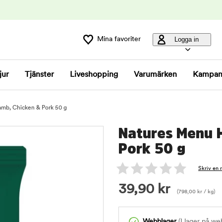
Mina favoriter
Logga in
jur
Tjänster
Liveshopping
Varumärken
Kampan
mb, Chicken & Pork 50 g
Natures Menu 
Pork 50 g
Skriv en 
39,90
kr
(
798,00
kr
/ kg)
Webblager
(I lager på we