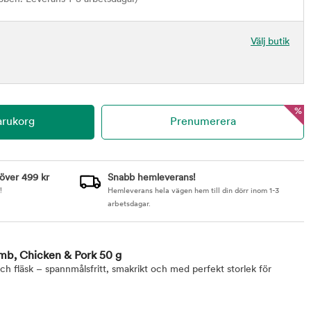
Välj butik
%
 över 499 kr
Snabb hemleverans!
!
Hemleverans hela vägen hem till din dörr inom 1-3
arbetsdagar.
b, Chicken & Pork 50 g
 fläsk – spannmålsfritt, smakrikt och med perfekt storlek för