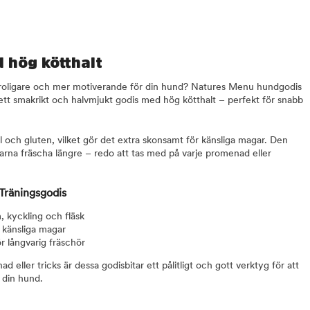
 hög kötthalt
e roligare och mer motiverande för din hund? Natures Menu hundgodis
ett smakrikt och halvmjukt godis med hög kötthalt – perfekt för snabb
ål och gluten, vilket gör det extra skonsamt för känsliga magar. Den
tarna fräscha längre – redo att tas med på varje promenad eller
Träningsgodis
, kyckling och fläsk
t känsliga magar
r långvarig fräschör
 eller tricks är dessa godisbitar ett pålitligt och gott verktyg för att
 din hund.