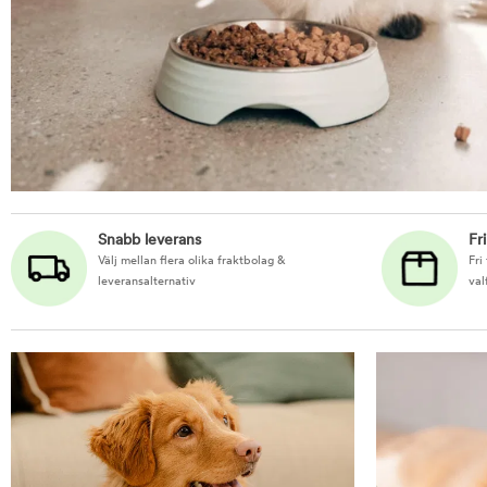
Snabb leverans
Fr
Välj mellan flera olika fraktbolag &
Fri
leveransalternativ
val