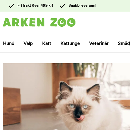
 till
Fri frakt över 499 kr!
Snabb leverans!
ållet
Kontakta
kundtjänst
Hund
Valp
Katt
Kattunge
Veterinär
Småd