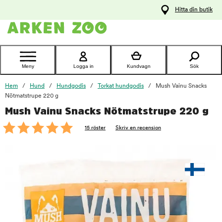
pa
Hitta din butik
ållet
Kontakta
kundtjänst
Meny
Logga in
Kundvagn
Sök
Hem
Hund
Hundgodis
Torkat hundgodis
Mush Vainu Snacks
Nötmatstrupe 220 g
Mush Vainu Snacks Nötmatstrupe 220 g
foo
15 röster
Skriv en recension