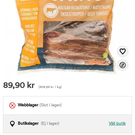
89,90
kr
(
408,64
kr
/ kg)
Webblager
(Slut i lager)
Butikslager
(Ej i lager)
Välj butik