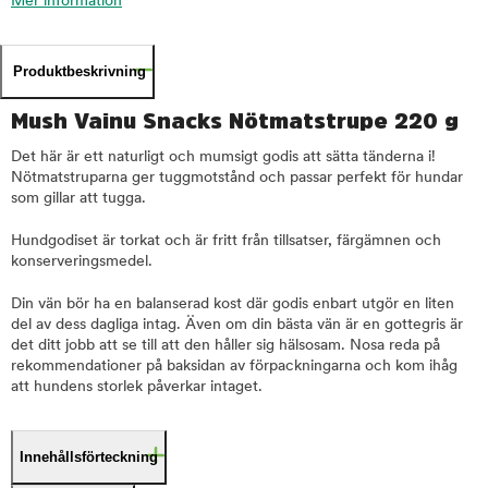
Mer information
Produktbeskrivning
Mush Vainu Snacks Nötmatstrupe 220 g
Det här är ett naturligt och mumsigt godis att sätta tänderna i!
Nötmatstruparna ger tuggmotstånd och passar perfekt för hundar
som gillar att tugga.
Hundgodiset är torkat och är fritt från tillsatser, färgämnen och
konserveringsmedel.
Din vän bör ha en balanserad kost där godis enbart utgör en liten
del av dess dagliga intag. Även om din bästa vän är en gottegris är
det ditt jobb att se till att den håller sig hälsosam. Nosa reda på
rekommendationer på baksidan av förpackningarna och kom ihåg
att hundens storlek påverkar intaget.
Innehållsförteckning