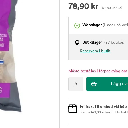
78,90
kr
(
78,90
kr
/ kg)
Webblager
(I lager på we
Butikslager
(37 butiker)
Reservera i butik
Måste beställas i förpackning om
Fri frakt till ombud vid köp
Just nu
499,00
kr
kvar till fri frakt