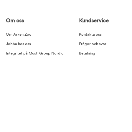
Om oss
Kundservice
Om Arken Zoo
Kontakta oss
Jobba hos oss
Frågor och svar
Integritet på Musti Group Nordic
Betalning
Goda råd
Leverans
Cookiepolicy
Retur
Tillgänglighetsredogörelse
Köpvillkor
Våra samarbetspartners
Pressmeddelande Arken Zoo