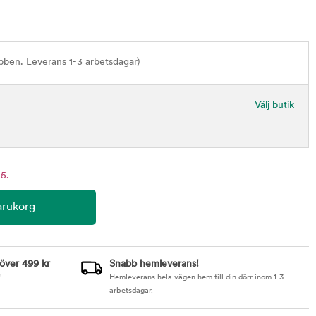
bben. Leverans 1-3 arbetsdagar)
Välj butik
 5.
 över 499 kr
Snabb hemleverans!
!
Hemleverans hela vägen hem till din dörr inom 1-3
arbetsdagar.