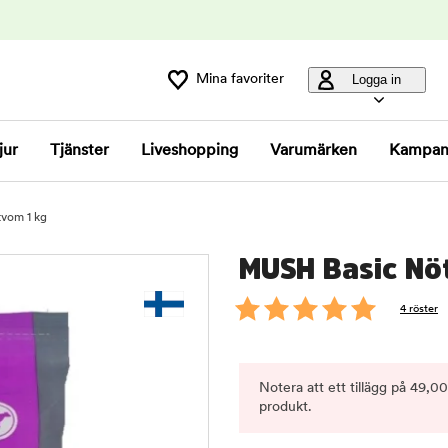
Mina favoriter
Logga in
jur
Tjänster
Liveshopping
Varumärken
Kampan
vom 1 kg
MUSH Basic Nö
4 röster
Notera att ett tillägg på 49,0
produkt.