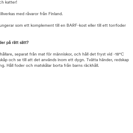
h katter!
lverkas med råvaror från Finland.
ungerar som ett komplement till en BARF-kost eller till ett torrfoder
der på rätt sätt?
hållare, separat från mat för människor, och håll det fryst vid -18°C
ylskåp och se till att det används inom ett dygn. Tvätta händer, redskap
ng. Håll foder och matskålar borta från barns räckhåll.