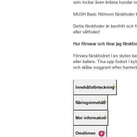
som lockar även kräsna hundar oc
MUSH Basic Nötvom färskfoder til
Detta färskfoder är benfritt och f
eller våtfoder!
Hur förvarar och tinar jag färskfo
Förvara färskfodret i en sluten be
eller kallare. Tina upp fodret i k
och skålar noggrant efter hanteri
Innehållsförteckning
Näringsinnehåll
Mer information
Omdömen
4