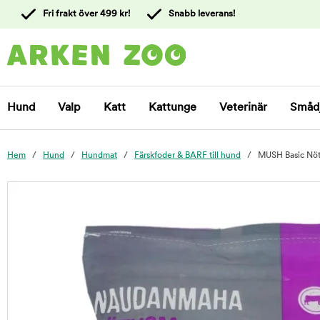
 till
Fri frakt över 499 kr!
Snabb leverans!
ållet
Kontakta
kundtjänst
Hund
Valp
Katt
Kattunge
Veterinär
Småd
Hem
Hund
Hundmat
Färskfoder & BARF till hund
MUSH Basic Nöt
foo