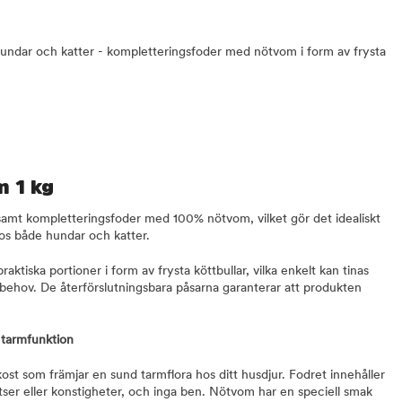
undar och katter - kompletteringsfoder med nötvom i form av frysta
 1 kg
mt kompletteringsfoder med 100% nötvom, vilket gör det idealiskt
hos både hundar och katter.
tiska portioner i form av frysta köttbullar, vilka enkelt kan tinas
behov. De återförslutningsbara påsarna garanterar att produkten
 tarmfunktion
st som främjar en sund tarmflora hos ditt husdjur. Fodret innehåller
atser eller konstigheter, och inga ben. Nötvom har en speciell smak