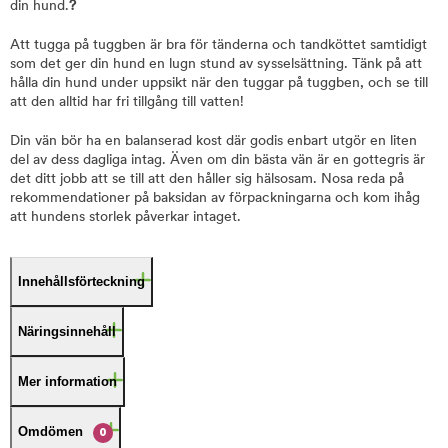
din hund.
?
Att tugga på tuggben är bra för tänderna och tandköttet samtidigt
som det ger din hund en lugn stund av sysselsättning. Tänk på att
hålla din hund under uppsikt när den tuggar på tuggben, och se till
att den alltid har fri tillgång till vatten!
Din vän bör ha en balanserad kost där godis enbart utgör en liten
del av dess dagliga intag. Även om din bästa vän är en gottegris är
det ditt jobb att se till att den håller sig hälsosam. Nosa reda på
rekommendationer på baksidan av förpackningarna och kom ihåg
att hundens storlek påverkar intaget.
Innehållsförteckning
Näringsinnehåll
Mer information
Omdömen
0