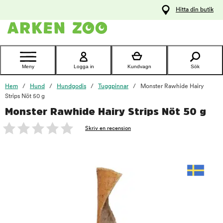
pa
Hitta din butik
ållet
Kontakta
kundtjänst
Meny
Logga in
Kundvagn
Sök
Hem
Hund
Hundgodis
Tuggpinnar
Monster Rawhide Hairy
Strips Nöt 50 g
Monster Rawhide Hairy Strips Nöt 50 g
foo
Skriv en recension